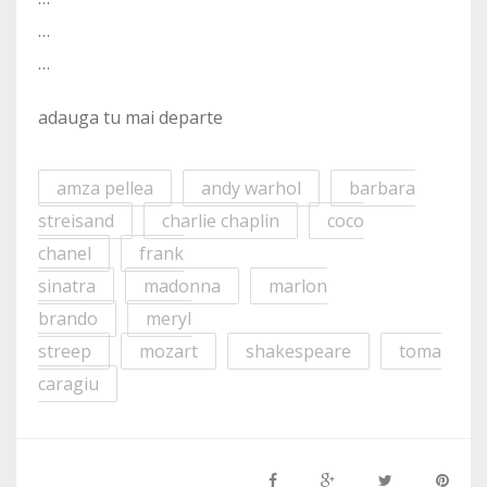
…
…
adauga tu mai departe
amza pellea
andy warhol
barbara
streisand
charlie chaplin
coco
chanel
frank
sinatra
madonna
marlon
brando
meryl
streep
mozart
shakespeare
toma
caragiu