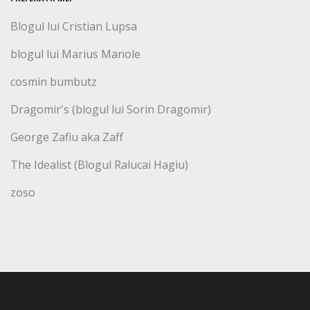
Blogul lui Cristian Lupsa
blogul lui Marius Manole
cosmin bumbutz
Dragomir's (blogul lui Sorin Dragomir)
George Zafiu aka Zaff
The Idealist (Blogul Ralucai Hagiu)
zoso