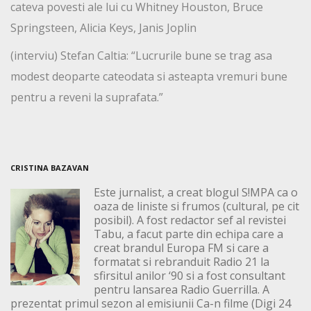
cateva povesti ale lui cu Whitney Houston, Bruce
Springsteen, Alicia Keys, Janis Joplin
(interviu) Stefan Caltia: “Lucrurile bune se trag asa
modest deoparte cateodata si asteapta vremuri bune
pentru a reveni la suprafata.”
CRISTINA BAZAVAN
Este jurnalist, a creat blogul S!MPA ca o
oaza de liniste si frumos (cultural, pe cit
posibil). A fost redactor sef al revistei
Tabu, a facut parte din echipa care a
creat brandul Europa FM si care a
formatat si rebranduit Radio 21 la
sfirsitul anilor ‘90 si a fost consultant
pentru lansarea Radio Guerrilla. A
prezentat primul sezon al emisiunii Ca-n filme (Digi 24