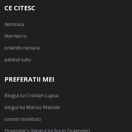
CE CITESC
denisuca
liternet.ro
orlando nicoara
palatul sutu
PREFERATII MEI
Blogul lui Cristian Lupsa
blogul lui Marius Manole
cosmin bumbutz
Dragomir's (blogul lui Sorin Dragomir)