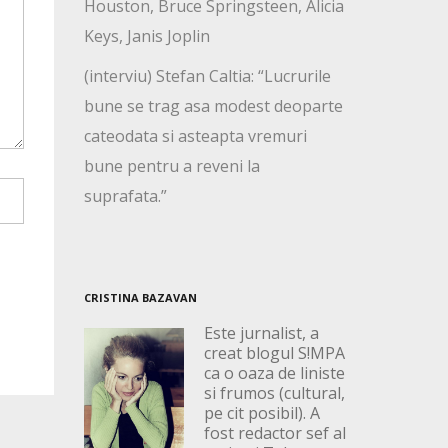
Houston, Bruce Springsteen, Alicia
Keys, Janis Joplin
(interviu) Stefan Caltia: “Lucrurile
bune se trag asa modest deoparte
cateodata si asteapta vremuri
bune pentru a reveni la
suprafata.”
CRISTINA BAZAVAN
Este jurnalist, a
creat blogul S!MPA
ca o oaza de liniste
si frumos (cultural,
pe cit posibil). A
fost redactor sef al