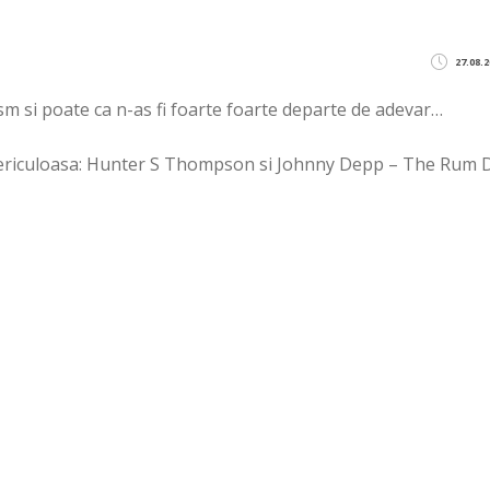
27.08.2
ism si poate ca n-as fi foarte foarte departe de adevar…
f periculoasa: Hunter S Thompson si Johnny Depp – The Rum 