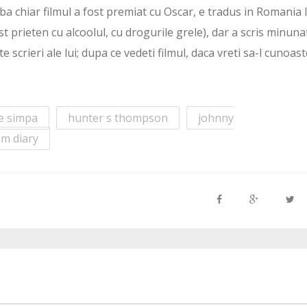
ba chiar filmul a fost premiat cu Oscar, e tradus in Romania 
st prieten cu alcoolul, cu drogurile grele), dar a scris minunat
scrieri ale lui; dupa ce vedeti filmul, daca vreti sa-l cunoast
me simpa
hunter s thompson
johnny
um diary