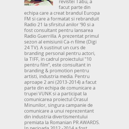
revistei Tabu, a
facut parte din
echipa care a creat brandul Europa
FM si care a formatat si rebranduit
Radio 21 la sfirsitul anilor ‘90 si a
fost consultant pentru lansarea
Radio Guerrilla. A prezentat primul
sezon al emisiunii Ca-n filme (Digi
24 TV). A sustinut un curs de
branding personal pentru actori,
la TIFF, in cadrul proiectului "10
pentru film", este consultant in
branding & promotion pentru
artisti, industria media. Pentru
aproape 2 ani (2013-2014) a facut
parte din echipa de comunicare a
trupei VUNK si a participat la
comunicarea proiectul Orasul
Minunilor, singura campanie de
comunicare a unui reprezentant
din industria divertismentului
premiata la Romanian PR AWARDS.
In perioada 2012 -2014 a fost