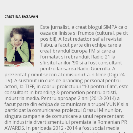
CRISTINA BAZAVAN
Este jurnalist, a creat blogul S!MPA ca o
oaza de liniste si frumos (cultural, pe cit
posibil). A fost redactor sef al revistei
Tabu, a facut parte din echipa care a
creat brandul Europa FM si care a
formatat si rebranduit Radio 21 la
sfirsitul anilor ‘90 si a fost consultant
pentru lansarea Radio Guerrilla. A
prezentat primul sezon al emisiunii Ca-n filme (Digi 24
TV). A sustinut un curs de branding personal pentru
actori, la TIFF, in cadrul proiectului "10 pentru film", este
consultant in branding & promotion pentru artisti,
industria media. Pentru aproape 2 ani (2013-2014) a
facut parte din echipa de comunicare a trupei VUNK si a
participat la comunicarea proiectul Orasul Minunilor,
singura campanie de comunicare a unui reprezentant
din industria divertismentului premiata la Romanian PR
AWARDS. In perioada 2012 -2014 a fost social media