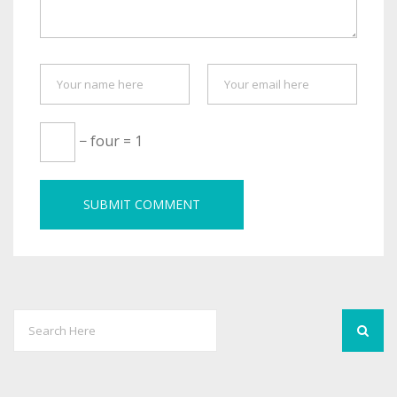
− four = 1