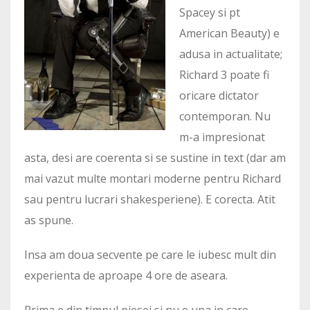
Spacey si pt
American Beauty) e
adusa in actualitate;
Richard 3 poate fi
oricare dictator
contemporan. Nu
m-a impresionat
asta, desi are coerenta si se sustine in text (dar am
mai vazut multe montari moderne pentru Richard
sau pentru lucrari shakesperiene). E corecta. Atit
as spune.
Insa am doua secvente pe care le iubesc mult din
experienta de aproape 4 ore de aseara.
Prima e din timpul piesei si nu e una in care