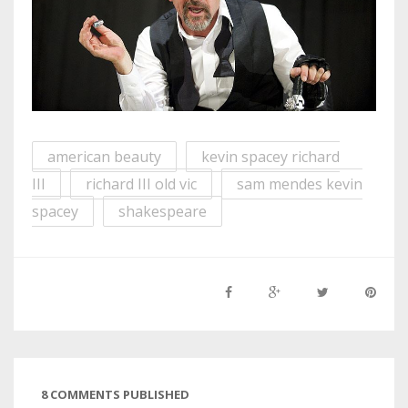
american beauty
kevin spacey richard
III
richard III old vic
sam mendes kevin
spacey
shakespeare
8 COMMENTS PUBLISHED