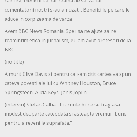
caldura, medicul i-a dat zeama de varza, iar
comentatorii nostri s-au amuzat… Beneficiile pe care le
aduce in corp zeama de varza
Avem BBC News Romania. Sper sa ne ajute sa ne
reamintim etica in jurnalism, eu am avut profesori de la
BBC
(no title)
A murit Clive Davis si pentru ca i-am citit cartea va spun
cateva povesti ale lui cu Whitney Houston, Bruce
Springsteen, Alicia Keys, Janis Joplin
(interviu) Stefan Caltia: “Lucrurile bune se trag asa
modest deoparte cateodata si asteapta vremuri bune
pentru a reveni la suprafata.”