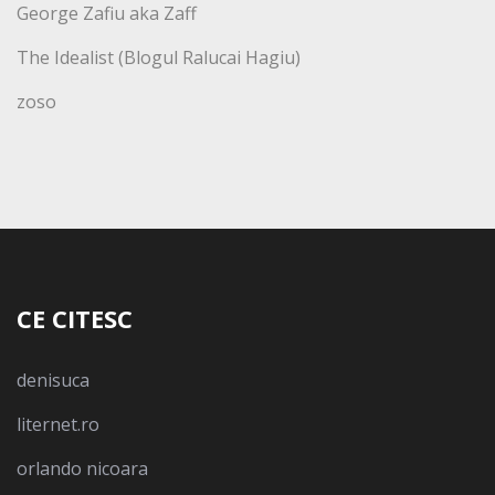
George Zafiu aka Zaff
The Idealist (Blogul Ralucai Hagiu)
zoso
CE CITESC
denisuca
liternet.ro
orlando nicoara