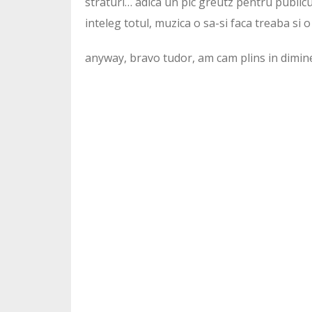
straturi… adica un pic greutz pentru publicu
inteleg totul, muzica o sa-si faca treaba si
anyway, bravo tudor, am cam plins in dimin