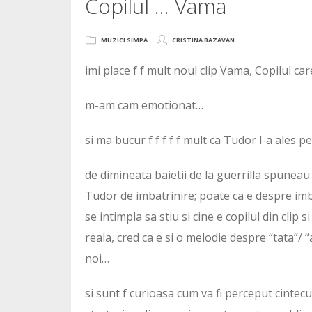
Copilul … Vama
MUZICI SIMPA
CRISTINA BAZAVAN
imi place f f mult noul clip Vama, Copilul ca
m-am cam emotionat…
si ma bucur f f f f f mult ca Tudor l-a ales 
de dimineata baietii de la guerrilla spunea
Tudor de imbatrinire; poate ca e despre imb
se intimpla sa stiu si cine e copilul din clip s
reala, cred ca e si o melodie despre “tata”/ 
noi…
si sunt f curioasa cum va fi perceput cintecu