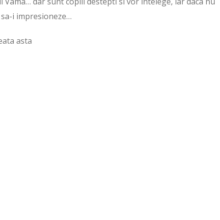
l Vama… dar sunt copiii destepti si vor intelege, iar daca nu
 o sa-i impresioneze…
eata asta