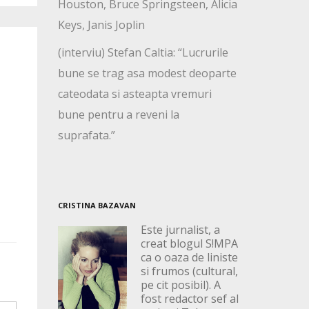
Houston, Bruce Springsteen, Alicia
Keys, Janis Joplin
(interviu) Stefan Caltia: “Lucrurile
bune se trag asa modest deoparte
cateodata si asteapta vremuri
bune pentru a reveni la
suprafata.”
CRISTINA BAZAVAN
Este jurnalist, a
creat blogul S!MPA
ca o oaza de liniste
si frumos (cultural,
pe cit posibil). A
fost redactor sef al