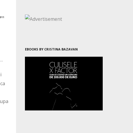
011
EBOOKS BY CRISTINA BAZAVAN
t…
i
 ca
dupa