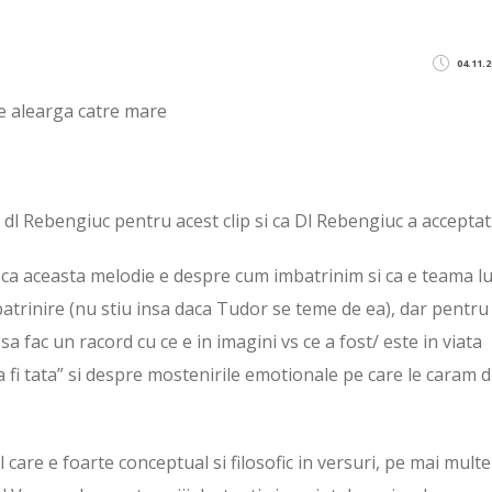
04.11.2
re alearga catre mare
pe dl Rebengiuc pentru acest clip si ca Dl Rebengiuc a accepta
u ca aceasta melodie e despre cum imbatrinim si ca e teama lu
atrinire (nu stiu insa daca Tudor se teme de ea), dar pentru
i sa fac un racord cu ce e in imagini vs ce a fost/ este in viata
“a fi tata” si despre mostenirile emotionale pe care le caram 
l care e foarte conceptual si filosofic in versuri, pe mai multe