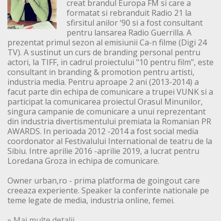
creat brandul Europa FM si care a
formatat si rebranduit Radio 21 la
sfirsitul anilor ‘90 si a fost consultant
pentru lansarea Radio Guerrilla. A
prezentat primul sezon al emisiunii Ca-n filme (Digi 24
TV). A sustinut un curs de branding personal pentru
actori, la TIFF, in cadrul proiectului "10 pentru film", este
consultant in branding & promotion pentru artisti,
industria media. Pentru aproape 2 ani (2013-2014) a
facut parte din echipa de comunicare a trupei VUNK si a
participat la comunicarea proiectul Orasul Minunilor,
singura campanie de comunicare a unui reprezentant
din industria divertismentului premiata la Romanian PR
AWARDS. In perioada 2012 -2014 a fost social media
coordonator al Festivalului International de teatru de la
Sibiu. Intre aprilie 2016 -aprilie 2019, a lucrat pentru
Loredana Groza in echipa de comunicare.
Owner urban,ro - prima platforma de goingout care
creeaza experiente. Speaker la conferinte nationale pe
teme legate de media, industria online, femei.
» Mai multe detalii