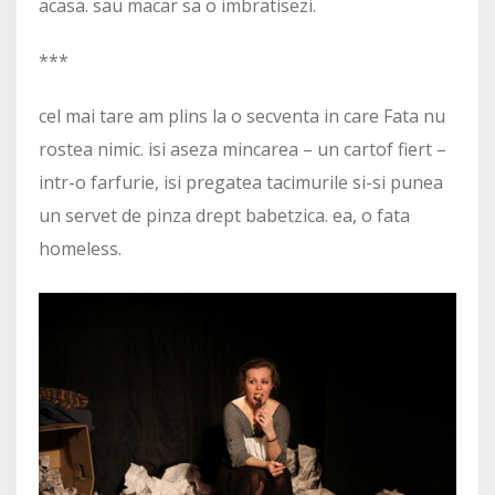
acasa. sau macar sa o imbratisezi.
***
cel mai tare am plins la o secventa in care Fata nu
rostea nimic. isi aseza mincarea – un cartof fiert –
intr-o farfurie, isi pregatea tacimurile si-si punea
un servet de pinza drept babetzica. ea, o fata
homeless.