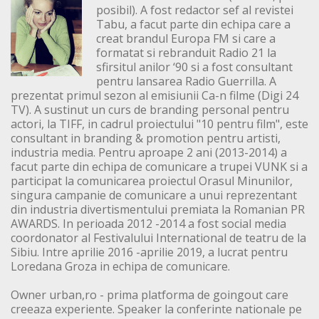
posibil). A fost redactor sef al revistei
Tabu, a facut parte din echipa care a
creat brandul Europa FM si care a
formatat si rebranduit Radio 21 la
sfirsitul anilor ‘90 si a fost consultant
pentru lansarea Radio Guerrilla. A
prezentat primul sezon al emisiunii Ca-n filme (Digi 24
TV). A sustinut un curs de branding personal pentru
actori, la TIFF, in cadrul proiectului "10 pentru film", este
consultant in branding & promotion pentru artisti,
industria media. Pentru aproape 2 ani (2013-2014) a
facut parte din echipa de comunicare a trupei VUNK si a
participat la comunicarea proiectul Orasul Minunilor,
singura campanie de comunicare a unui reprezentant
din industria divertismentului premiata la Romanian PR
AWARDS. In perioada 2012 -2014 a fost social media
coordonator al Festivalului International de teatru de la
Sibiu. Intre aprilie 2016 -aprilie 2019, a lucrat pentru
Loredana Groza in echipa de comunicare.
Owner urban,ro - prima platforma de goingout care
creeaza experiente. Speaker la conferinte nationale pe