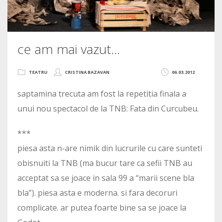
ce am mai vazut…
TEATRU
CRISTINA BAZAVAN
06.03.2012
saptamina trecuta am fost la repetitia finala a
unui nou spectacol de la TNB: Fata din Curcubeu.
***
piesa asta n-are nimik din lucrurile cu care sunteti
obisnuiti la TNB (ma bucur tare ca sefii TNB au
acceptat sa se joace in sala 99 a “marii scene bla
bla”). piesa asta e moderna. si fara decoruri
complicate. ar putea foarte bine sa se joace la