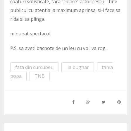
coafuri sofisticate, fara “cioace” actoricesti) – tine
publicul cu atentia la maximum aprinsa; si-l face sa
rida si sa plinga.
minunat spectacol.
P.S. sa aveti bacnote de un leu cu voi. va rog.
fata din curcubeu
lia bugnar
tania
popa
TNB