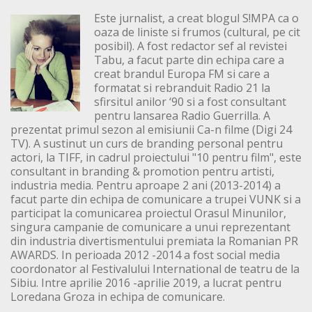
Este jurnalist, a creat blogul S!MPA ca o
oaza de liniste si frumos (cultural, pe cit
posibil). A fost redactor sef al revistei
Tabu, a facut parte din echipa care a
creat brandul Europa FM si care a
formatat si rebranduit Radio 21 la
sfirsitul anilor ‘90 si a fost consultant
pentru lansarea Radio Guerrilla. A
prezentat primul sezon al emisiunii Ca-n filme (Digi 24
TV). A sustinut un curs de branding personal pentru
actori, la TIFF, in cadrul proiectului "10 pentru film", este
consultant in branding & promotion pentru artisti,
industria media. Pentru aproape 2 ani (2013-2014) a
facut parte din echipa de comunicare a trupei VUNK si a
participat la comunicarea proiectul Orasul Minunilor,
singura campanie de comunicare a unui reprezentant
din industria divertismentului premiata la Romanian PR
AWARDS. In perioada 2012 -2014 a fost social media
coordonator al Festivalului International de teatru de la
Sibiu. Intre aprilie 2016 -aprilie 2019, a lucrat pentru
Loredana Groza in echipa de comunicare.