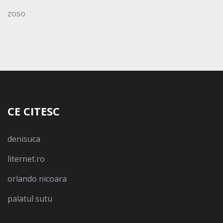
zoso
CE CITESC
denisuca
liternet.ro
orlando nicoara
palatul sutu