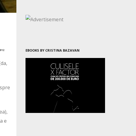
012
EBOOKS BY CRISTINA BAZAVAN
(da,
espre
ea),
a e