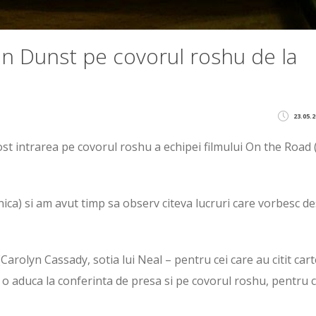
en Dunst pe covorul roshu de la
23.05.2
st intrarea pe covorul roshu a echipei filmului On the Road 
ica) si am avut timp sa observ citeva lucruri care vorbesc d
Carolyn Cassady, sotia lui Neal – pentru cei care au citit cart
 o aduca la conferinta de presa si pe covorul roshu, pentru c