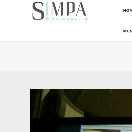
HOM
MUN