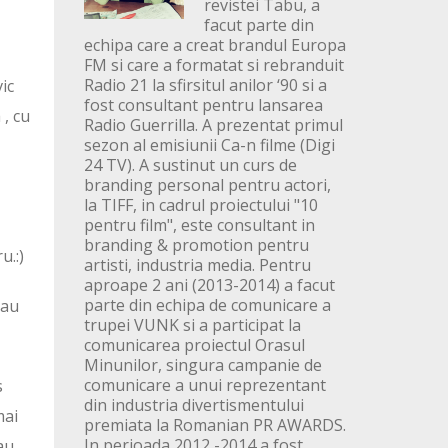
revistei Tabu, a
facut parte din
echipa care a creat brandul Europa
FM si care a formatat si rebranduit
Radio 21 la sfirsitul anilor ‘90 si a
ic
fost consultant pentru lansarea
 , cu
Radio Guerrilla. A prezentat primul
sezon al emisiunii Ca-n filme (Digi
24 TV). A sustinut un curs de
branding personal pentru actori,
la TIFF, in cadrul proiectului "10
pentru film", este consultant in
branding & promotion pentru
u.:)
artisti, industria media. Pentru
aproape 2 ani (2013-2014) a facut
parte din echipa de comunicare a
-au
trupei VUNK si a participat la
comunicarea proiectul Orasul
Minunilor, singura campanie de
comunicare a unui reprezentant
s
din industria divertismentului
mai
premiata la Romanian PR AWARDS.
In perioada 2012 -2014 a fost
au.