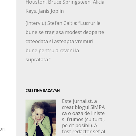
Houston, Bruce Springsteen, Alicia
Keys, Janis Joplin
(interviu) Stefan Caltia: “Lucrurile
bune se trag asa modest deoparte
cateodata si asteapta vremuri
bune pentru a reveni la
suprafata.”
CRISTINA BAZAVAN
Este jurnalist, a
creat blogul S!MPA
ca o oaza de liniste
si frumos (cultural,
pe cit posibil). A
ri.
fost redactor sef al