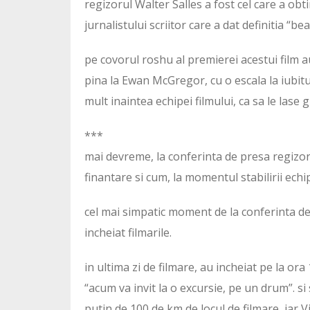
regizorul Walter Salles a fost cel care a obt
jurnalistului scriitor care a dat definitia “be
pe covorul roshu al premierei acestui film au
pina la Ewan McGregor, cu o escala la iubitul
mult inaintea echipei filmului, ca sa le lase 
***
mai devreme, la conferinta de presa regizor
finantare si cum, la momentul stabilirii echip
cel mai simpatic moment de la conferinta de
incheiat filmarile.
in ultima zi de filmare, au incheiat pe la ora
“acum va invit la o excursie, pe un drum”. si
putin de 100 de km de locul de filmare, iar 