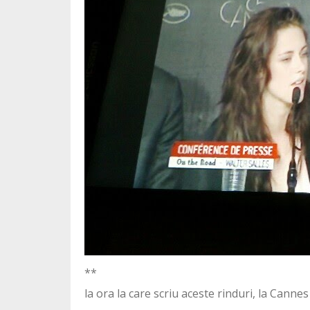
**
la ora la care scriu aceste rinduri, la Canne