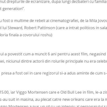
inut drepturile de ecranizare, dupa lungi dezbateri cu familia
at generation”.
 fost o multime de rebeli ai cinematografiei, de la Mila Jovov
 lui Steward, Robert Pattinson (care a intrat politicos in sala
gloria finala a covorului roshu)
ul a povestit cum a muncit 6 ani pentru acest film, negasind
ei, niciunul dintre actorii din rolurile principale nu era celebr
 presa a fost cel in care regizorul si-a adus aminte de cum s
 15.00, iar Viggo Mortensen care e Old Bull Lee in film, le-a zi
 s-au suit in masina, au plecat catre new orleans care era la 
Viggo Mortensen a pus un cd cu un interviu al personajului s