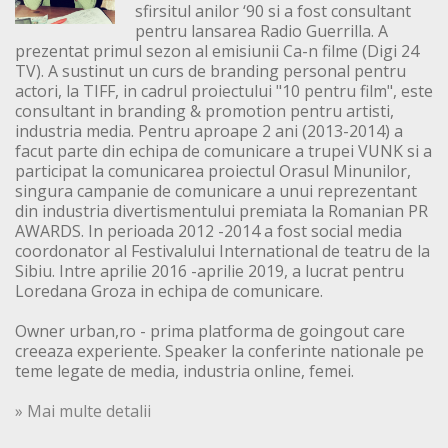
sfirsitul anilor ‘90 si a fost consultant
pentru lansarea Radio Guerrilla. A
prezentat primul sezon al emisiunii Ca-n filme (Digi 24
TV). A sustinut un curs de branding personal pentru
actori, la TIFF, in cadrul proiectului "10 pentru film", este
consultant in branding & promotion pentru artisti,
industria media. Pentru aproape 2 ani (2013-2014) a
facut parte din echipa de comunicare a trupei VUNK si a
participat la comunicarea proiectul Orasul Minunilor,
singura campanie de comunicare a unui reprezentant
din industria divertismentului premiata la Romanian PR
AWARDS. In perioada 2012 -2014 a fost social media
coordonator al Festivalului International de teatru de la
Sibiu. Intre aprilie 2016 -aprilie 2019, a lucrat pentru
Loredana Groza in echipa de comunicare.
Owner urban,ro - prima platforma de goingout care
creeaza experiente. Speaker la conferinte nationale pe
teme legate de media, industria online, femei.
» Mai multe detalii