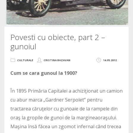
Povesti cu obiecte, part 2 –
gunoiul
CULTURALE
CRISTINA BAZAVAN
14.05.2012
Cum se cara gunoul la 1900?
În 1895 Primăria Capitalei a achiziţionat un camion
cu abur marca „Gardner Serpolet” pentru
tractarea căruţelor cu gunoaie de la rampele din
oraş la gropile de gunoi de la margineaoraşului.
Maşina însă făcea un zgomot infernal când trecea