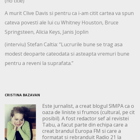
(no title)
A murit Clive Davis si pentru ca i-am citit cartea va spun
cateva povesti ale lui cu Whitney Houston, Bruce
Springsteen, Alicia Keys, Janis Joplin
(interviu) Stefan Caltia: “Lucrurile bune se trag asa
modest deoparte cateodata si asteapta vremuri bune
pentru a reveni la suprafata.”
CRISTINA BAZAVAN
Este jurnalist, a creat blogul S!MPA ca o
oaza de liniste si frumos (cultural, pe cit
posibil). A fost redactor sef al revistei
Tabu, a facut parte din echipa care a
creat brandul Europa FM si care a
formatat si rebranduit Radio 21 la