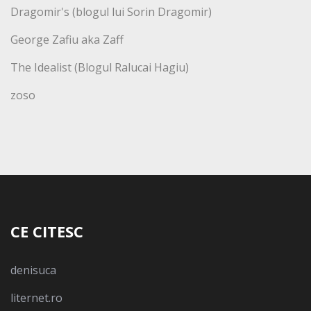
Dragomir's (blogul lui Sorin Dragomir)
George Zafiu aka Zaff
The Idealist (Blogul Ralucai Hagiu)
zoso
CE CITESC
denisuca
liternet.ro