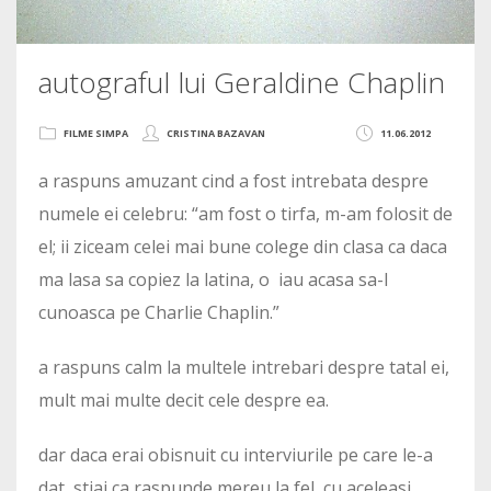
autograful lui Geraldine Chaplin
FILME SIMPA
CRISTINA BAZAVAN
11.06.2012
a raspuns amuzant cind a fost intrebata despre
numele ei celebru: “am fost o tirfa, m-am folosit de
el; ii ziceam celei mai bune colege din clasa ca daca
ma lasa sa copiez la latina, o iau acasa sa-l
cunoasca pe Charlie Chaplin.”
a raspuns calm la multele intrebari despre tatal ei,
mult mai multe decit cele despre ea.
dar daca erai obisnuit cu interviurile pe care le-a
dat, stiai ca raspunde mereu la fel, cu aceleasi