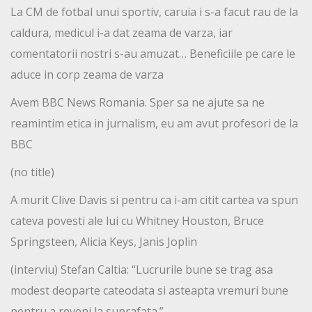
La CM de fotbal unui sportiv, caruia i s-a facut rau de la
caldura, medicul i-a dat zeama de varza, iar
comentatorii nostri s-au amuzat… Beneficiile pe care le
aduce in corp zeama de varza
Avem BBC News Romania. Sper sa ne ajute sa ne
reamintim etica in jurnalism, eu am avut profesori de la
BBC
(no title)
A murit Clive Davis si pentru ca i-am citit cartea va spun
cateva povesti ale lui cu Whitney Houston, Bruce
Springsteen, Alicia Keys, Janis Joplin
(interviu) Stefan Caltia: “Lucrurile bune se trag asa
modest deoparte cateodata si asteapta vremuri bune
pentru a reveni la suprafata.”