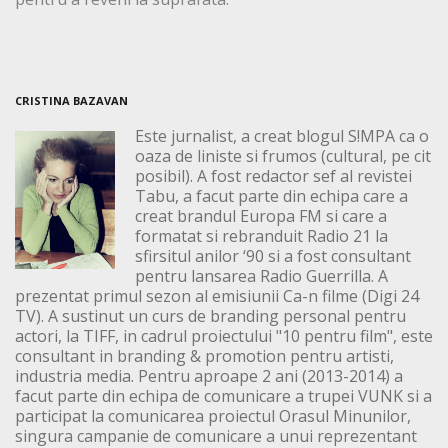
CRISTINA BAZAVAN
Este jurnalist, a creat blogul S!MPA ca o
oaza de liniste si frumos (cultural, pe cit
posibil). A fost redactor sef al revistei
Tabu, a facut parte din echipa care a
creat brandul Europa FM si care a
formatat si rebranduit Radio 21 la
sfirsitul anilor ‘90 si a fost consultant
pentru lansarea Radio Guerrilla. A
prezentat primul sezon al emisiunii Ca-n filme (Digi 24
TV). A sustinut un curs de branding personal pentru
actori, la TIFF, in cadrul proiectului "10 pentru film", este
consultant in branding & promotion pentru artisti,
industria media. Pentru aproape 2 ani (2013-2014) a
facut parte din echipa de comunicare a trupei VUNK si a
participat la comunicarea proiectul Orasul Minunilor,
singura campanie de comunicare a unui reprezentant