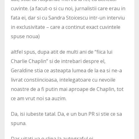
cuvinte. (a facut-o si cu noi, jurnalistii care erau in
fata ei, dar si cu Sandra Stoicescu intr-un interviu
in exclusivitate – care a continut exact cuvintele
spuse noua)
altfel spus, dupa atit de multi ani de “fiica lui
Charlie Chaplin” si de intrebari despre el,
Geraldine stia ce asteapta lumea de la ea si ne-a
livrat constiincioasa, intelegatoare cu nevoile
noastre de a fi putin mai aproape de Chaplin, tot
ce am vrut noi sa auzim.
Da, isi iubeste tatal. Da, e un bun PR si stie ce sa
spuna.
Dar uitati-va o clipa la autograful ei