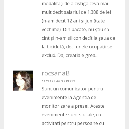
modalități de a cîștiga ceva mai
mult decît salariul de 1.388 de lei
(n-am decît 12 ani și jumătate
vechime). Din păcate, nu știu să
cînt și n-am silicon decît la șaua de
la bicicletă, deci unele ocupații se
exclud. Da, creația e grea…
rocsanaB
14 YEARS AGO /
REPLY
Sunt un comunicator pentru
evenimente la Agentia de
monitorizare a presei. Aceste
evenimente sunt sociale, cu
activitati pentru persoane cu