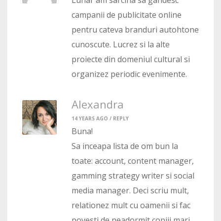
Lunar am sarcina sa gandesc
campanii de publicitate online
pentru cateva branduri autohtone
cunoscute. Lucrez si la alte
proiecte din domeniul cultural si
organizez periodic evenimente.
Alexandra
14 YEARS AGO /
REPLY
Buna!
Sa inceapa lista de om bun la
toate: account, content manager,
gamming strategy writer si social
media manager. Deci scriu mult,
relationez mult cu oamenii si fac
povesti de neadormit copiii mari.