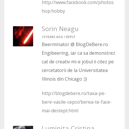
http://www.facebook.com/photos
hop.hobby
Sorin Neagu
14 YEARS AGO /
REPLY
Beerminator @ BlogDeBere.ro
Engibeering, iar ca sa demonstrez
cat de creativ mi-e jobul ii citez pe
cercetatorii de la Universitatea
Illinois din Chicago :))
http://blogdebere.ro/taxa-pe-
bere-vasile-cepoi/berea-te-face-
mai-destept.html
Luminita-Cristina