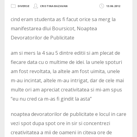
DIVERSE
CRISTINA BAZAVAN
13.06.2012
cind eram studenta as fi facut orice sa merg la
manifestarea dlui Boursicot, Noaptea
Devoratorilor de Publicitate
am si mers la 4 sau 5 dintre editii si am plecat de
fiecare data cu o multime de idei. la unele spoturi
am fost revoltata, la altele am fost uimita, unele
m-au incintat, altele m-au intrigat, dar de cele mai
multe ori am apreciat creativitatea si mi-am spus
“eu nu cred ca m-as fi gindit la asta”
noaptea devoratorilor de publicitate e locul in care
vezi spot dupa spot ore in sir si concentrezi
creativitatea a mii de oameni in citeva ore de