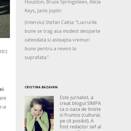
Houston, Bruce Springsteen, Alicia
Keys, Janis Joplin
(interviu) Stefan Caltia: “Lucrurile
bune se trag asa modest deoparte
cateodata si asteapta vremuri
bune pentru a reveni la
ic:)
suprafata.”
CRISTINA BAZAVAN
ei
.
Este jurnalist, a
care
creat blogul S!MPA
e-a
ca o oaza de liniste
si frumos (cultural,
pe cit posibil). A
fost redactor sef al