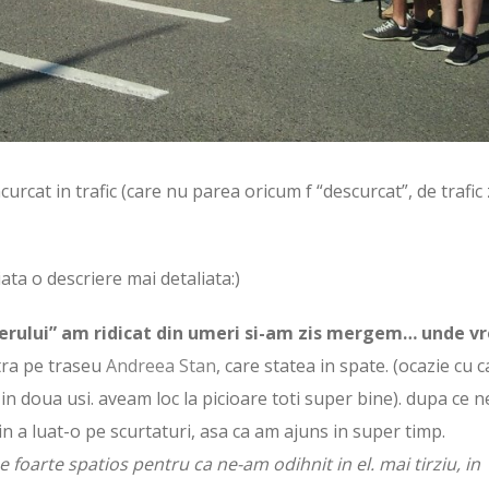
rcat in trafic (care nu parea oricum f “descurcat”, de trafic z
iata o descriere mai detaliata:)
 aerului” am ridicat din umeri si-am zis mergem… unde vr
tra pe traseu
Andreea Stan
, care statea in spate. (ocazie cu 
in doua usi. aveam loc la picioare toti super bine). dupa ce n
min a luat-o pe scurtaturi, asa ca am ajuns in super timp.
 foarte spatios pentru ca ne-am odihnit in el. mai tirziu, in