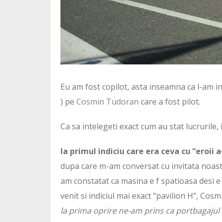
Eu am fost copilot, asta inseamna ca l-am incu
) pe
Cosmin Tudoran
care a fost pilot.
Ca sa intelegeti exact cum au stat lucrurile, 
la primul indiciu care era ceva cu “eroii
dupa care m-am conversat cu invitata noas
am constatat ca masina e f spatioasa desi e 
venit si indiciul mai exact “pavilion H”, Cos
la prima oprire ne-am prins ca portbagajul e