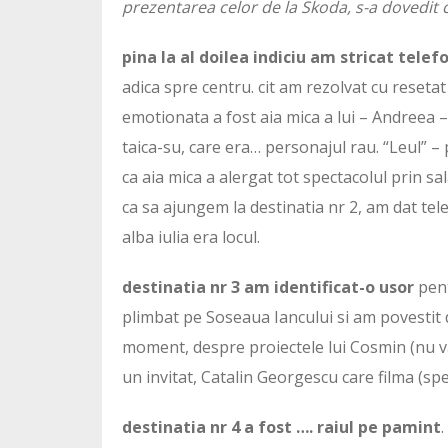
prezentarea celor de la Skoda, s-a dovedit c
pina la al doilea indiciu am stricat telef
adica spre centru. cit am rezolvat cu resetat
emotionata a fost aia mica a lui – Andreea – c
taica-su, care era… personajul rau. “Leul” –
ca aia mica a alergat tot spectacolul prin sa
ca sa ajungem la destinatia nr 2, am dat tele
alba iulia era locul.
destinatia nr 3 am identificat-o usor
pent
plimbat pe Soseaua Iancului si am povestit d
moment, despre proiectele lui Cosmin (nu va z
un invitat, Catalin Georgescu care filma (sp
destinatia nr 4 a fost …. raiul pe pamint
.