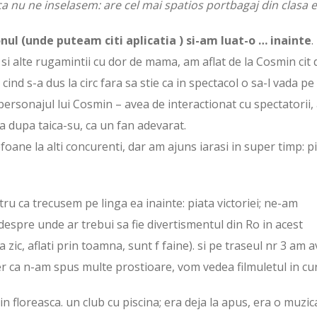
a nu ne inselasem: are cel mai spatios portbagaj din clasa e
onul (unde puteam citi aplicatia ) si-am luat-o … inainte
.
 si alte rugamintii cu dor de mama, am aflat de la Cosmin cit 
ind s-a dus la circ fara sa stie ca in spectacol o sa-l vada pe
 personajul lui Cosmin – avea de interactionat cu spectatorii,
la dupa taica-su, ca un fan adevarat.
foane la alti concurenti, dar am ajuns iarasi in super timp: p
ru ca trecusem pe linga ea inainte: piata victoriei; ne-am
espre unde ar trebui sa fie divertismentul din Ro in acest
ic, aflati prin toamna, sunt f faine). si pe traseul nr 3 am a
er ca n-am spus multe prostioare, vom vedea filmuletul in cu
 in floreasca. un club cu piscina; era deja la apus, era o muzic