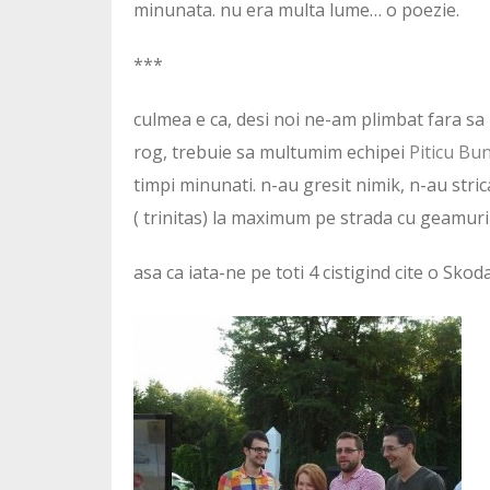
minunata. nu era multa lume… o poezie.
***
culmea e ca, desi noi ne-am plimbat fara sa ne
rog, trebuie sa multumim echipei
Piticu
Bun
timpi minunati. n-au gresit nimik, n-au strica
( trinitas) la maximum pe strada cu geamuril
asa ca iata-ne pe toti 4 cistigind cite o Sko