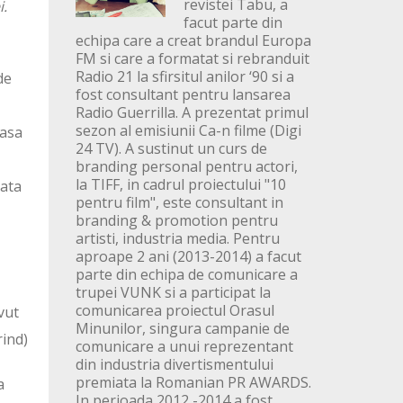
revistei Tabu, a
i.
facut parte din
echipa care a creat brandul Europa
FM si care a formatat si rebranduit
Radio 21 la sfirsitul anilor ‘90 si a
de
fost consultant pentru lansarea
Radio Guerrilla. A prezentat primul
sezon al emisiunii Ca-n filme (Digi
 asa
24 TV). A sustinut un curs de
branding personal pentru actori,
la TIFF, in cadrul proiectului "10
iata
pentru film", este consultant in
branding & promotion pentru
artisti, industria media. Pentru
aproape 2 ani (2013-2014) a facut
parte din echipa de comunicare a
trupei VUNK si a participat la
comunicarea proiectul Orasul
vut
Minunilor, singura campanie de
rind)
comunicare a unui reprezentant
din industria divertismentului
premiata la Romanian PR AWARDS.
a
In perioada 2012 -2014 a fost