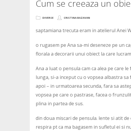
Cum se creeaza un obiec
DIVERSE
CRISTINA BAZAVAN
saptamiana trecuta eram in atelierul Anei
o rugasem pe Ana sa-mi deseneze pe un capa
florala a decorarii unui obiect la care lucr
Ana a luat o pensula cam ca alea pe care le
lunga, si-a inceput cu o vopsea albastra sa
apoi – in urmatoarea secunda, fara sa astep
vopsea pe care o pastrase, facea o frunzulit
plina in partea de sus.
din doua miscari de pensula. lente si atit de
respira pt ca ma bagasem in sufletul ei si nu