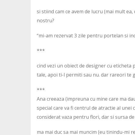
si stiind cam ce avem de lucru (mai mult ea, d
nostru?
“mi-am rezervat 3 zile pentru portelan si in
***
cind vezi un obiect de designer cu eticheta pe
tale, apoi ti-l permiti sau nu. dar rareori te 
***
Ana creeaza (impreuna cu mine care ma dau 
special care va fi centrul de atractie al unei
considerat vaza pentru flori, dar si sursa d
ma mai duc sa mai muncim (eu tinindu-mi res