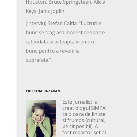
Houston, Bruce Springsteen, Alicia
Keys, Janis Joplin
(interviu) Stefan Caltia: “Lucrurile
bune se trag asa modest deoparte
cateodata si asteapta vremuri
bune pentru a reveni la
suprafata.”
CRISTINA BAZAVAN
Este jurnalist, a
creat blogul S!MPA
ca o oaza de liniste
si frumos (cultural,
pe cit posibil). A
fost redactor sef al