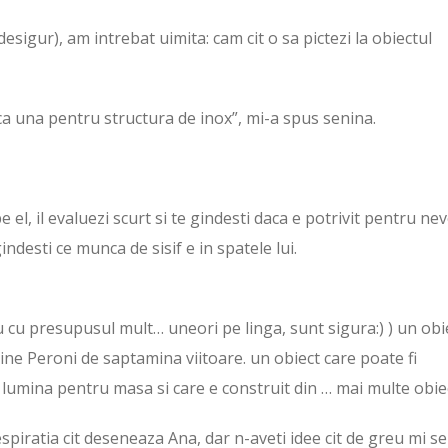
esigur), am intrebat uimita: cam cit o sa pictezi la obiectul
ca una pentru structura de inox”, mi-a spus senina.
 el, il evaluezi scurt si te gindesti daca e potrivit pentru nev
gindesti ce munca de sisif e in spatele lui.
cu presupusul mult… uneori pe linga, sunt sigura:) ) un obi
 cine Peroni de saptamina viitoare. un obiect care poate fi
e lumina pentru masa si care e construit din … mai multe obie
piratia cit deseneaza Ana, dar n-aveti idee cit de greu mi se