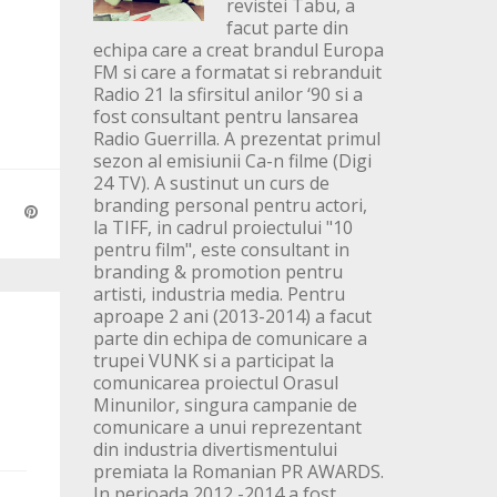
revistei Tabu, a
facut parte din
echipa care a creat brandul Europa
FM si care a formatat si rebranduit
Radio 21 la sfirsitul anilor ‘90 si a
fost consultant pentru lansarea
Radio Guerrilla. A prezentat primul
sezon al emisiunii Ca-n filme (Digi
24 TV). A sustinut un curs de
branding personal pentru actori,
la TIFF, in cadrul proiectului "10
pentru film", este consultant in
branding & promotion pentru
artisti, industria media. Pentru
aproape 2 ani (2013-2014) a facut
parte din echipa de comunicare a
trupei VUNK si a participat la
comunicarea proiectul Orasul
Minunilor, singura campanie de
comunicare a unui reprezentant
din industria divertismentului
premiata la Romanian PR AWARDS.
In perioada 2012 -2014 a fost