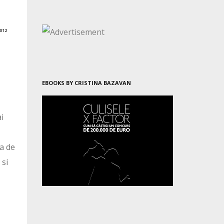
012
EBOOKS BY CRISTINA BAZAVAN
i
,
ea de
 si