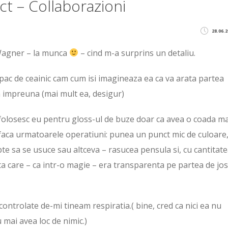
t – Collaborazioni
28.06.2
 Wagner – la munca
– cind m-a surprins un detaliu.
c de ceainic cam cum isi imagineaza ea ca va arata partea
am impreuna (mai mult ea, desigur)
 folosesc eu pentru gloss-ul de buze doar ca avea o coada ma
 faca urmatoarele operatiuni: punea un punct mic de culoare
te sa se usuce sau altceva – rasucea pensula si, cu cantitat
a care – ca intr-o magie – era transparenta pe partea de jos
 controlate de-mi tineam respiratia.( bine, cred ca nici ea nu
 mai avea loc de nimic.)