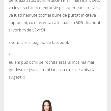
perioada asta:) sunt reduceri mari mari mari. deci,
va invit sa faceti o excursie pe
superjeans.ro
ca sa
va luati hainute tocmai bune de purtat in citeva
saptamini, cu diferenta ca le luati cu 50% discount.
si vorbim de LEVI’S!!!
site-ul are si pagina de
facebook
*
eu am pus ochii pe rochita asta. si inca ma mai
gindesc ce jeans sa-mi iau, asa ca -s deschisa la
sugestii:)