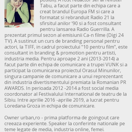
Tabu, a facut parte din echipa care a
creat brandul Europa FM si care a
formatat si rebranduit Radio 21 la
sfirsitul anilor ‘90 si a fost consultant
pentru lansarea Radio Guerrilla. A
prezentat primul sezon al emisiunii Ca-n filme (Digi 24
TV). A sustinut un curs de branding personal pentru
actori, la TIFF, in cadrul proiectului "10 pentru film", este
consultant in branding & promotion pentru artisti,
industria media. Pentru aproape 2 ani (2013-2014) a
facut parte din echipa de comunicare a trupei VUNK si a
participat la comunicarea proiectul Orasul Minunilor,
singura campanie de comunicare a unui reprezentant
din industria divertismentului premiata la Romanian PR
AWARDS. In perioada 2012 -2014 a fost social media
coordonator al Festivalului International de teatru de la
Sibiu. Intre aprilie 2016 -aprilie 2019, a lucrat pentru
Loredana Groza in echipa de comunicare.
Owner urban,ro - prima platforma de goingout care
creeaza experiente. Speaker la conferinte nationale pe
teme legate de media, industria online, femei.