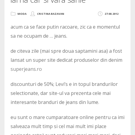
MODA
CRISTINA BAZAVAN
27.08.2012
acum ca se face putin racoare, zic ca e momentul
sa ne ocupam de … jeans.
de citeva zile (mai spre doua saptamini asa) a fost
lansat un super site dedicat produselor din denim
superjeans.ro
discounturi de 50%; Levi’s e in topul brandurilor
selectionate, dar site-ul va prezenta cele mai
interesante branduri de jeans din lume.
eu sunt o mare cumparatoare online pentru ca imi
salveaza mult timp si cel mai mult imi place