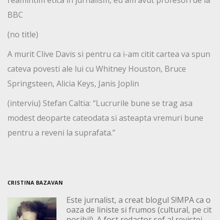
reamintim etica in jurnalism, eu am avut profesori de la
BBC
(no title)
A murit Clive Davis si pentru ca i-am citit cartea va spun
cateva povesti ale lui cu Whitney Houston, Bruce
Springsteen, Alicia Keys, Janis Joplin
(interviu) Stefan Caltia: “Lucrurile bune se trag asa
modest deoparte cateodata si asteapta vremuri bune
pentru a reveni la suprafata.”
CRISTINA BAZAVAN
Este jurnalist, a creat blogul S!MPA ca o
oaza de liniste si frumos (cultural, pe cit
posibil). A fost redactor sef al revistei