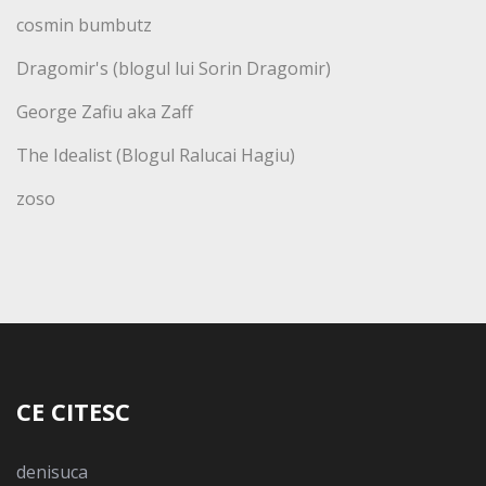
cosmin bumbutz
Dragomir's (blogul lui Sorin Dragomir)
George Zafiu aka Zaff
The Idealist (Blogul Ralucai Hagiu)
zoso
CE CITESC
denisuca