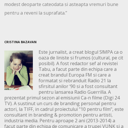
modest deoparte cateodata si asteapta vremuri bune
pentru a reveni la suprafata.”
CRISTINA BAZAVAN
Este jurnalist, a creat blogul S!MPA ca o
oaza de liniste si frumos (cultural, pe cit
posibil). A fost redactor sef al revistei
Tabu, a facut parte din echipa care a
creat brandul Europa FM si care a
formatat si rebranduit Radio 21 la
sfirsitul anilor ‘90 si a fost consultant
pentru lansarea Radio Guerrilla. A
prezentat primul sezon al emisiunii Ca-n filme (Digi 24
TV). A sustinut un curs de branding personal pentru
actori, la TIFF, in cadrul proiectului "10 pentru film", este
consultant in branding & promotion pentru artisti,
industria media. Pentru aproape 2 ani (2013-2014) a
facut parte din echipa de comunicare a trupei VUNK si a