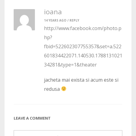
ioana
14 YEARS AGO /
REPLY
http://www.facebook.com/photo.p
hp?
fbid=522602307755357&set=a.522
601834422071.140530.1788131021
34281&type=1&theater
jacheta mai exista si acum este si
redusa
LEAVE A COMMENT