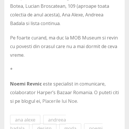
Botea, Lucian Broscatean, 109 (aproape toata
colectia de anul acesta), Ana Alexe, Andreea
Badala si lista continua.
Pe foarte curand, ma duc la MOB Museum si revin
cu povesti din orasul care nu a mai dormit de ceva
vreme.
*
Noemi Revnic
este specialist in comunicare,
colaborator Harper’s Bazaar Romania. O puteti citi
si pe blogul ei,
Placerile lui Noe
.
ana alexe
andreea
badala
design
moda
noemi