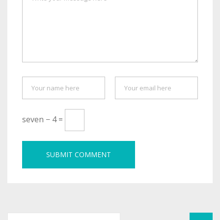
seven − 4 =