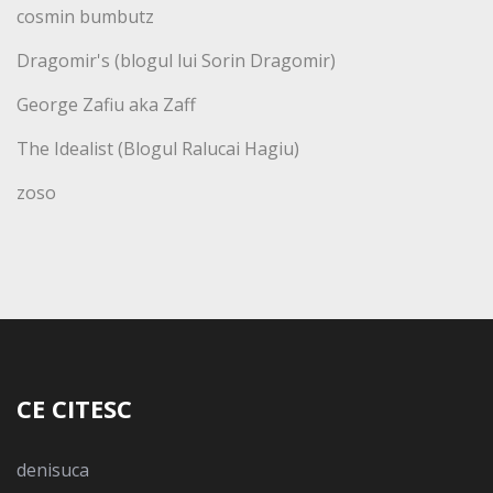
cosmin bumbutz
Dragomir's (blogul lui Sorin Dragomir)
George Zafiu aka Zaff
The Idealist (Blogul Ralucai Hagiu)
zoso
CE CITESC
denisuca