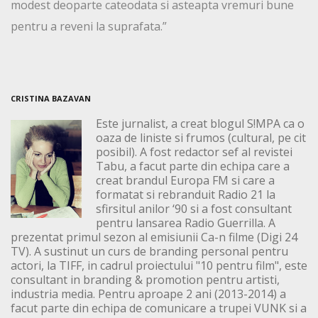
modest deoparte cateodata si asteapta vremuri bune
pentru a reveni la suprafata.”
CRISTINA BAZAVAN
Este jurnalist, a creat blogul S!MPA ca o
oaza de liniste si frumos (cultural, pe cit
posibil). A fost redactor sef al revistei
Tabu, a facut parte din echipa care a
creat brandul Europa FM si care a
formatat si rebranduit Radio 21 la
sfirsitul anilor ‘90 si a fost consultant
pentru lansarea Radio Guerrilla. A
prezentat primul sezon al emisiunii Ca-n filme (Digi 24
TV). A sustinut un curs de branding personal pentru
actori, la TIFF, in cadrul proiectului "10 pentru film", este
consultant in branding & promotion pentru artisti,
industria media. Pentru aproape 2 ani (2013-2014) a
facut parte din echipa de comunicare a trupei VUNK si a