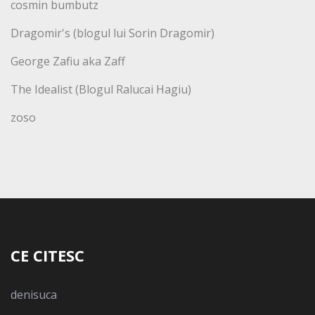
cosmin bumbutz
Dragomir's (blogul lui Sorin Dragomir)
George Zafiu aka Zaff
The Idealist (Blogul Ralucai Hagiu)
zoso
CE CITESC
denisuca