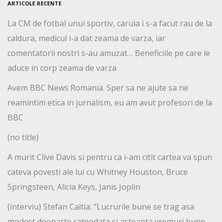
ARTICOLE RECENTE
La CM de fotbal unui sportiv, caruia i s-a facut rau de la
caldura, medicul i-a dat zeama de varza, iar
comentatorii nostri s-au amuzat… Beneficiile pe care le
aduce in corp zeama de varza
Avem BBC News Romania. Sper sa ne ajute sa ne
reamintim etica in jurnalism, eu am avut profesori de la
BBC
(no title)
A murit Clive Davis si pentru ca i-am citit cartea va spun
cateva povesti ale lui cu Whitney Houston, Bruce
Springsteen, Alicia Keys, Janis Joplin
(interviu) Stefan Caltia: “Lucrurile bune se trag asa
modest deoparte cateodata si asteapta vremuri bune