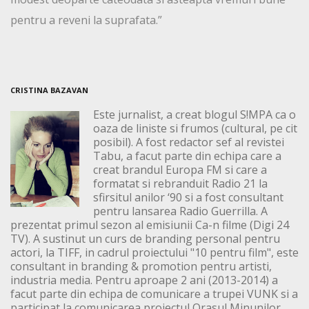
pentru a reveni la suprafata.”
CRISTINA BAZAVAN
Este jurnalist, a creat blogul S!MPA ca o
oaza de liniste si frumos (cultural, pe cit
posibil). A fost redactor sef al revistei
Tabu, a facut parte din echipa care a
creat brandul Europa FM si care a
formatat si rebranduit Radio 21 la
sfirsitul anilor ‘90 si a fost consultant
pentru lansarea Radio Guerrilla. A
prezentat primul sezon al emisiunii Ca-n filme (Digi 24
TV). A sustinut un curs de branding personal pentru
actori, la TIFF, in cadrul proiectului "10 pentru film", este
consultant in branding & promotion pentru artisti,
industria media. Pentru aproape 2 ani (2013-2014) a
facut parte din echipa de comunicare a trupei VUNK si a
participat la comunicarea proiectul Orasul Minunilor,