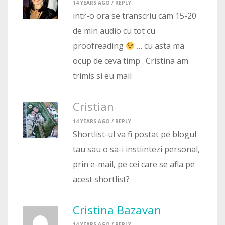
14 YEARS AGO /
REPLY
intr-o ora se transcriu cam 15-20
de min audio cu tot cu
proofreading
… cu asta ma
ocup de ceva timp . Cristina am
trimis si eu mail
Cristian
14 YEARS AGO /
REPLY
Shortlist-ul va fi postat pe blogul
tau sau o sa-i instiintezi personal,
prin e-mail, pe cei care se afla pe
acest shortlist?
Cristina Bazavan
14 YEARS AGO /
REPLY