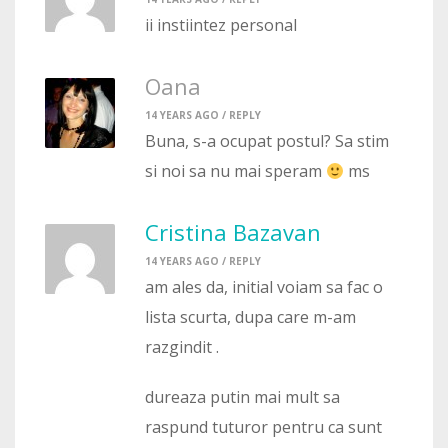
ii instiintez personal
Oana
14 YEARS AGO /
REPLY
Buna, s-a ocupat postul? Sa stim
si noi sa nu mai speram
ms
Cristina Bazavan
14 YEARS AGO /
REPLY
am ales da, initial voiam sa fac o
lista scurta, dupa care m-am
razgindit .
dureaza putin mai mult sa
raspund tuturor pentru ca sunt