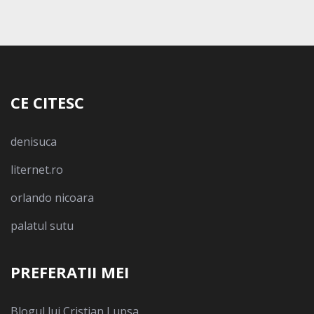
CE CITESC
denisuca
liternet.ro
orlando nicoara
palatul sutu
PREFERATII MEI
Blogul lui Cristian Lupsa