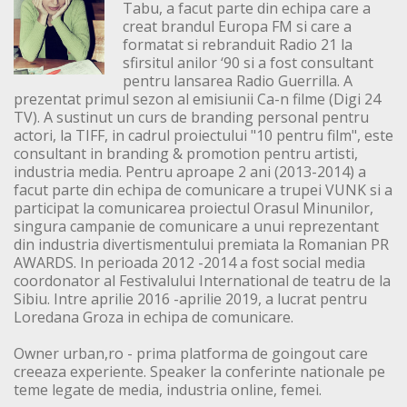
Tabu, a facut parte din echipa care a
creat brandul Europa FM si care a
formatat si rebranduit Radio 21 la
sfirsitul anilor ‘90 si a fost consultant
pentru lansarea Radio Guerrilla. A
prezentat primul sezon al emisiunii Ca-n filme (Digi 24
TV). A sustinut un curs de branding personal pentru
actori, la TIFF, in cadrul proiectului "10 pentru film", este
consultant in branding & promotion pentru artisti,
industria media. Pentru aproape 2 ani (2013-2014) a
facut parte din echipa de comunicare a trupei VUNK si a
participat la comunicarea proiectul Orasul Minunilor,
singura campanie de comunicare a unui reprezentant
din industria divertismentului premiata la Romanian PR
AWARDS. In perioada 2012 -2014 a fost social media
coordonator al Festivalului International de teatru de la
Sibiu. Intre aprilie 2016 -aprilie 2019, a lucrat pentru
Loredana Groza in echipa de comunicare.
Owner urban,ro - prima platforma de goingout care
creeaza experiente. Speaker la conferinte nationale pe
teme legate de media, industria online, femei.