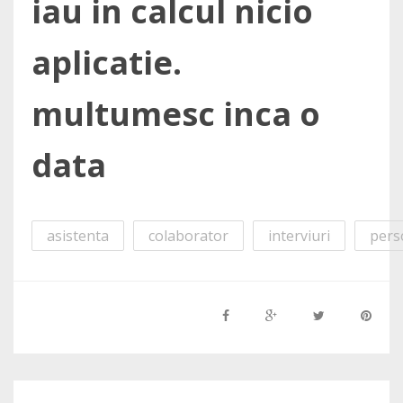
iau in calcul nicio
aplicatie.
multumesc inca o
data
asistenta
colaborator
interviuri
pers