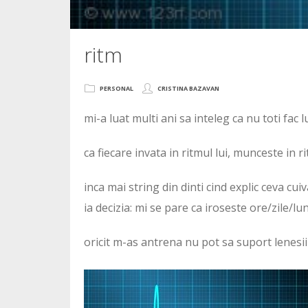
ritm
PERSONAL
CRISTINA BAZAVAN
mi-a luat multi ani sa inteleg ca nu toti fac l
ca fiecare invata in ritmul lui, munceste in rit
inca mai string din dinti cind explic ceva cui
ia decizia: mi se pare ca iroseste ore/zile/lu
oricit m-as antrena nu pot sa suport lenesii 