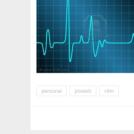
personal
povesti
ritm