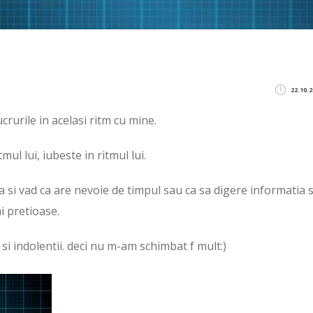
22.10.2
ucrurile in acelasi ritm cu mine.
mul lui, iubeste in ritmul lui.
va si vad ca are nevoie de timpul sau ca sa digere informatia s
ni pretioase.
si indolentii. deci nu m-am schimbat f mult:)