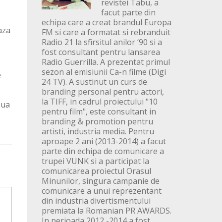
revistei Tabu, a
facut parte din
echipa care a creat brandul Europa
aza
FM si care a formatat si rebranduit
Radio 21 la sfirsitul anilor ‘90 si a
fost consultant pentru lansarea
Radio Guerrilla. A prezentat primul
sezon al emisiunii Ca-n filme (Digi
e
24 TV). A sustinut un curs de
branding personal pentru actori,
la TIFF, in cadrul proiectului "10
oua
pentru film", este consultant in
branding & promotion pentru
artisti, industria media. Pentru
aproape 2 ani (2013-2014) a facut
parte din echipa de comunicare a
trupei VUNK si a participat la
comunicarea proiectul Orasul
Minunilor, singura campanie de
comunicare a unui reprezentant
din industria divertismentului
premiata la Romanian PR AWARDS.
In perioada 2012 -2014 a fost