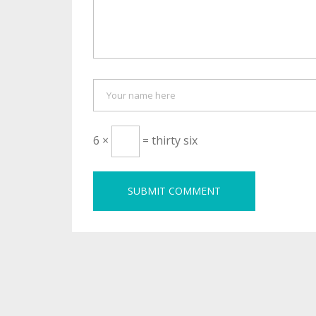
6 ×
= thirty six