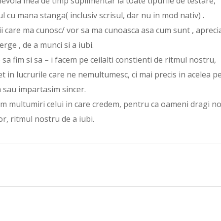
nevoia mea de timp suplimentar la toate tipurile de testare,
 cu mana stanga( inclusiv scrisul, dar nu in mod nativ) .
i care ma cunosc/ vor sa ma cunoasca asa cum sunt , apreci
rge , de a munci si a iubi.
sa fim si sa – i facem pe ceilalti constienti de ritmul nostru,
et in lucrurile care ne nemultumesc, ci mai precis in acelea p
 sau impartasim sincer.
am multumiri celui in care credem, pentru ca oameni dragi n
or, ritmul nostru de a iubi.