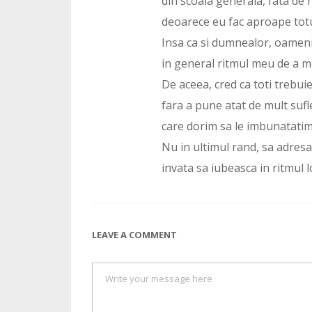
din scoala generala, fata de 
deoarece eu fac aproape totul
Insa ca si dumnealor, oameni
in general ritmul meu de a me
De aceea, cred ca toti trebuie 
fara a pune atat de mult sufl
care dorim sa le imbunatatim
Nu in ultimul rand, sa adres
invata sa iubeasca in ritmul l
LEAVE A COMMENT