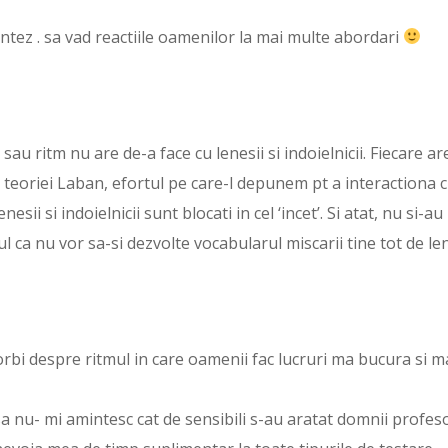
tez . sa vad reactiile oamenilor la mai multe abordari
sau ritm nu are de-a face cu lenesii si indoielnicii. Fiecare ar
f. teoriei Laban, efortul pe care-l depunem pt a interactiona 
esii si indoielnicii sunt blocati in cel ‘incet’. Si atat, nu si-au
ul ca nu vor sa-si dezvolte vocabularul miscarii tine tot de le
bi despre ritmul in care oamenii fac lucruri ma bucura si m
a nu- mi amintesc cat de sensibili s-au aratat domnii profes