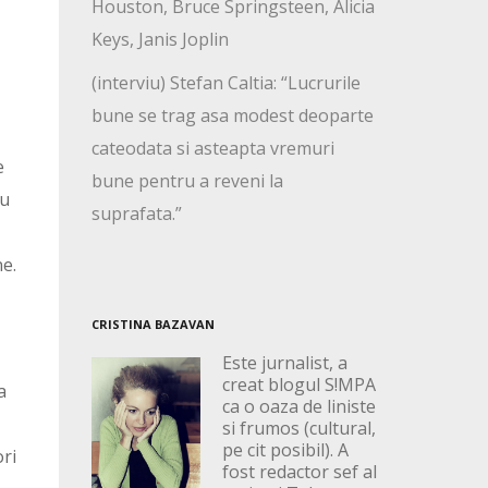
Houston, Bruce Springsteen, Alicia
Keys, Janis Joplin
(interviu) Stefan Caltia: “Lucrurile
bune se trag asa modest deoparte
cateodata si asteapta vremuri
e
bune pentru a reveni la
cu
suprafata.”
ne.
CRISTINA BAZAVAN
Este jurnalist, a
creat blogul S!MPA
a
ca o oaza de liniste
si frumos (cultural,
pe cit posibil). A
ori
fost redactor sef al