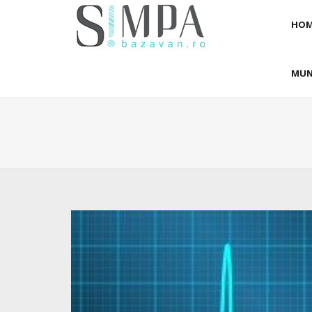
HOM
MUN