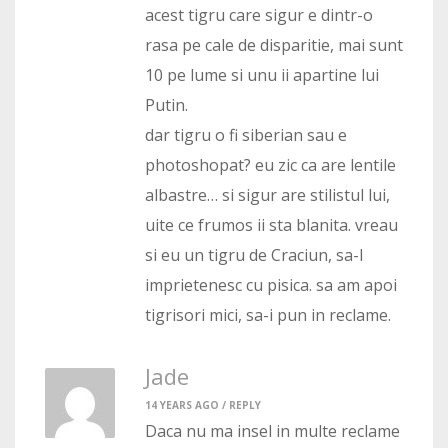
acest tigru care sigur e dintr-o
rasa pe cale de disparitie, mai sunt
10 pe lume si unu ii apartine lui
Putin.
dar tigru o fi siberian sau e
photoshopat? eu zic ca are lentile
albastre… si sigur are stilistul lui,
uite ce frumos ii sta blanita. vreau
si eu un tigru de Craciun, sa-l
imprietenesc cu pisica. sa am apoi
tigrisori mici, sa-i pun in reclame.
Jade
14 YEARS AGO /
REPLY
Daca nu ma insel in multe reclame