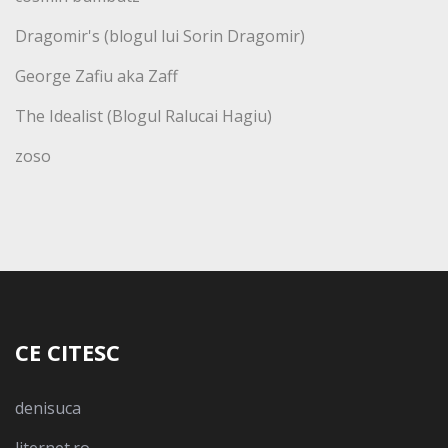
Dragomir's (blogul lui Sorin Dragomir)
George Zafiu aka Zaff
The Idealist (Blogul Ralucai Hagiu)
zoso
CE CITESC
denisuca
liternet.ro