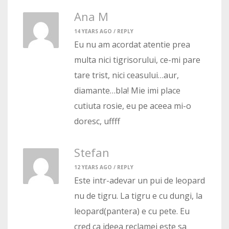
Ana M
14 YEARS AGO /
REPLY
Eu nu am acordat atentie prea
multa nici tigrisorului, ce-mi pare
tare trist, nici ceasului…aur,
diamante…bla! Mie imi place
cutiuta rosie, eu pe aceea mi-o
doresc, uffff
Stefan
12 YEARS AGO /
REPLY
Este intr-adevar un pui de leopard
nu de tigru. La tigru e cu dungi, la
leopard(pantera) e cu pete. Eu
cred ca ideea reclamei este sa