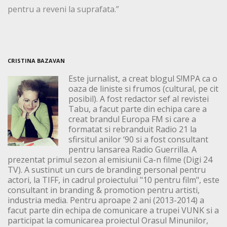
pentru a reveni la suprafata.”
CRISTINA BAZAVAN
Este jurnalist, a creat blogul S!MPA ca o
oaza de liniste si frumos (cultural, pe cit
posibil). A fost redactor sef al revistei
Tabu, a facut parte din echipa care a
creat brandul Europa FM si care a
formatat si rebranduit Radio 21 la
sfirsitul anilor ‘90 si a fost consultant
pentru lansarea Radio Guerrilla. A
prezentat primul sezon al emisiunii Ca-n filme (Digi 24
TV). A sustinut un curs de branding personal pentru
actori, la TIFF, in cadrul proiectului "10 pentru film", este
consultant in branding & promotion pentru artisti,
industria media. Pentru aproape 2 ani (2013-2014) a
facut parte din echipa de comunicare a trupei VUNK si a
participat la comunicarea proiectul Orasul Minunilor,