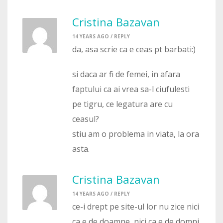
Cristina Bazavan
14 YEARS AGO /
REPLY
da, asa scrie ca e ceas pt barbati:)
si daca ar fi de femei, in afara
faptului ca ai vrea sa-l ciufulesti
pe tigru, ce legatura are cu
ceasul?
stiu am o problema in viata, la ora
asta.
Cristina Bazavan
14 YEARS AGO /
REPLY
ce-i drept pe site-ul lor nu zice nici
ca e de doamne, nici ca e de domni