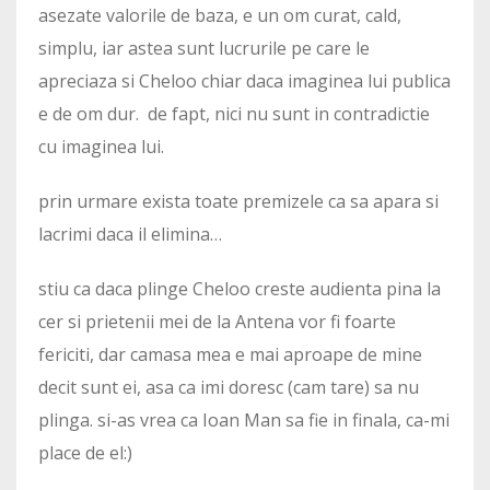
asezate valorile de baza, e un om curat, cald,
simplu, iar astea sunt lucrurile pe care le
apreciaza si Cheloo chiar daca imaginea lui publica
e de om dur. de fapt, nici nu sunt in contradictie
cu imaginea lui.
prin urmare exista toate premizele ca sa apara si
lacrimi daca il elimina…
stiu ca daca plinge Cheloo creste audienta pina la
cer si prietenii mei de la Antena vor fi foarte
fericiti, dar camasa mea e mai aproape de mine
decit sunt ei, asa ca imi doresc (cam tare) sa nu
plinga. si-as vrea ca Ioan Man sa fie in finala, ca-mi
place de el:)