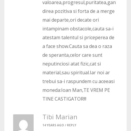
valoarea,progresul,puritatea,gan
direa pozitiva si forta de a merge
mai departe,ori decate ori
intampinam obstacole,cauta sa-i
atestam talentul si priceperea de
a face show.Cauta sa dea o raza
de speranta,celor care sunt
neputinciosi atat fizic,cat si
material,sau spiritual.Iar noi ar
trebui sa-i raspundem cu aceeasi
moneda:Ioan Man,TE VREM PE
TINE CASTIGATOR!!!
Tibi Marian
14 YEARS AGO /
REPLY