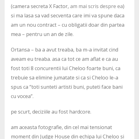
(camera secreta X Factor,
am mai scris despre ea
)
si ma lasa sa vad secventa care imi va spune daca
am un nou contract – cu obligatii doar din partea
mea – pentru un an de zile.
Ortansa – ba a avut treaba, ba m-a invitat cind
aveam eu treaba. asa ca tot ce am aflat e ca au
fost toti 8 concurentii lui Cheloo foarte buni, ca
trebuie sa elimine jumatate si ca si Cheloo le-a
spus ca “toti sunteti artisti buni, puteti face bani
cu vocea”.
pe scurt, deciziile au fost hardcore.
am aceasta fotografie, din cel mai tensionat
moment din Judge House din echipa lui Cheloo si