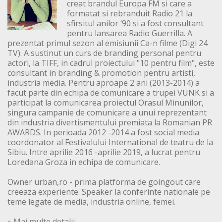
creat brandul Europa FM si care a
formatat si rebranduit Radio 21 la
sfirsitul anilor ‘90 si a fost consultant
pentru lansarea Radio Guerrilla. A
prezentat primul sezon al emisiunii Ca-n filme (Digi 24
TV). A sustinut un curs de branding personal pentru
actori, la TIFF, in cadrul proiectului "10 pentru film", este
consultant in branding & promotion pentru artisti,
industria media. Pentru aproape 2 ani (2013-2014) a
facut parte din echipa de comunicare a trupei VUNK si a
participat la comunicarea proiectul Orasul Minunilor,
singura campanie de comunicare a unui reprezentant
din industria divertismentului premiata la Romanian PR
AWARDS. In perioada 2012 -2014 a fost social media
coordonator al Festivalului International de teatru de la
Sibiu. Intre aprilie 2016 -aprilie 2019, a lucrat pentru
Loredana Groza in echipa de comunicare.
Owner urban,ro - prima platforma de goingout care
creeaza experiente. Speaker la conferinte nationale pe
teme legate de media, industria online, femei.
» Mai multe detalii