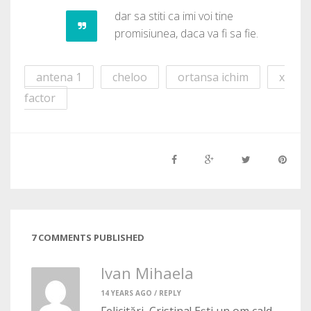
dar sa stiti ca imi voi tine
promisiunea, daca va fi sa fie.
antena 1
cheloo
ortansa ichim
x
factor
7 COMMENTS PUBLISHED
Ivan Mihaela
14 YEARS AGO /
REPLY
Felicitări, Cristina! Ești un om cald,