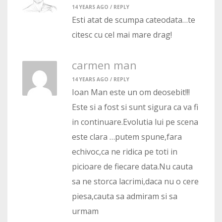
14 YEARS AGO /
REPLY
Esti atat de scumpa cateodata…te
citesc cu cel mai mare drag!
carmen man
14 YEARS AGO /
REPLY
Ioan Man este un om deosebit!!!
Este si a fost si sunt sigura ca va fi
in continuare.Evolutia lui pe scena
este clara …putem spune,fara
echivoc,ca ne ridica pe toti in
picioare de fiecare data.Nu cauta
sa ne storca lacrimi,daca nu o cere
piesa,cauta sa admiram si sa
urmam