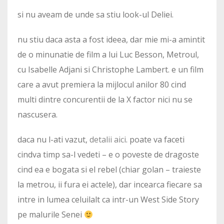
si nu aveam de unde sa stiu look-ul Deliei.
nu stiu daca asta a fost ideea, dar mie mi-a amintit
de o minunatie de film a lui Luc Besson, Metroul,
cu Isabelle Adjani si Christophe Lambert. e un film
care a avut premiera la mijlocul anilor 80 cind
multi dintre concurentii de la X factor nici nu se
nascusera.
daca nu l-ati vazut,
detalii aici
. poate va faceti
cindva timp sa-l vedeti – e o poveste de dragoste
cind ea e bogata si el rebel (chiar golan – traieste
la metrou, ii fura ei actele), dar incearca fiecare sa
intre in lumea celuilalt ca intr-un West Side Story
pe malurile Senei