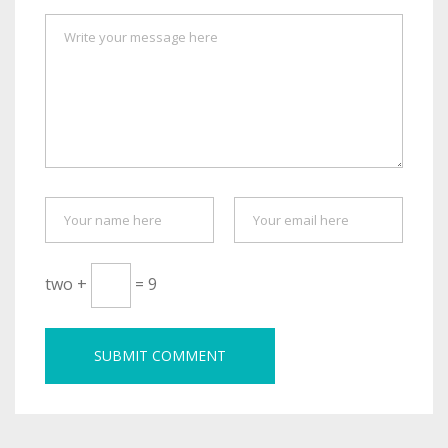
two +
= 9