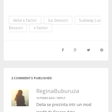
delia x factor
luc besson
Subway Luc
Besson
x factor
2 COMMENTS PUBLISHED
ReginaBuburuza
14 YEARS AGO /
REPLY
Delia se prezinta intr-un mod
inedit de fiecare data.