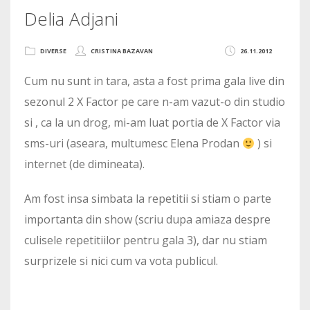
Delia Adjani
DIVERSE
CRISTINA BAZAVAN
26.11.2012
Cum nu sunt in tara, asta a fost prima gala live din
sezonul 2 X Factor pe care n-am vazut-o din studio
si , ca la un drog, mi-am luat portia de X Factor via
sms-uri (aseara, multumesc Elena Prodan
) si
internet (de dimineata).
Am fost insa simbata la repetitii si stiam o parte
importanta din show (scriu dupa amiaza despre
culisele repetitiilor pentru gala 3), dar nu stiam
surprizele si nici cum va vota publicul.