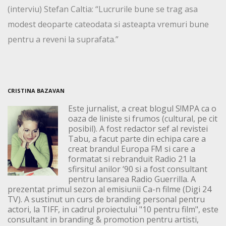
(interviu) Stefan Caltia: “Lucrurile bune se trag asa
modest deoparte cateodata si asteapta vremuri bune
pentru a reveni la suprafata.”
CRISTINA BAZAVAN
Este jurnalist, a creat blogul S!MPA ca o
oaza de liniste si frumos (cultural, pe cit
posibil). A fost redactor sef al revistei
Tabu, a facut parte din echipa care a
creat brandul Europa FM si care a
formatat si rebranduit Radio 21 la
sfirsitul anilor ‘90 si a fost consultant
pentru lansarea Radio Guerrilla. A
prezentat primul sezon al emisiunii Ca-n filme (Digi 24
TV). A sustinut un curs de branding personal pentru
actori, la TIFF, in cadrul proiectului "10 pentru film", este
consultant in branding & promotion pentru artisti,