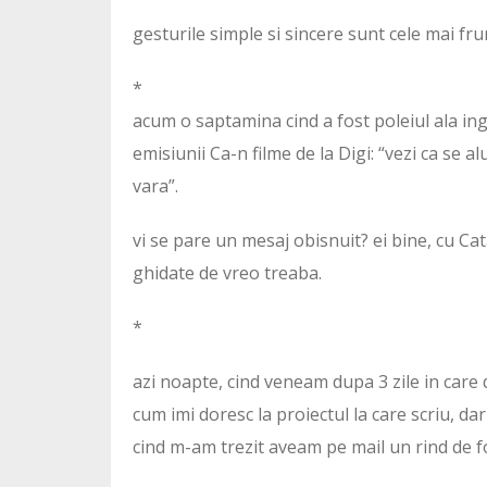
gesturile simple si sincere sunt cele mai fru
*
acum o saptamina cind a fost poleiul ala ing
emisiunii Ca-n filme de la Digi: “vezi ca se a
vara”.
vi se pare un mesaj obisnuit? ei bine, cu Cat
ghidate de vreo treaba.
*
azi noapte, cind veneam dupa 3 zile in care 
cum imi doresc la proiectul la care scriu, da
cind m-am trezit aveam pe mail un rind de fo