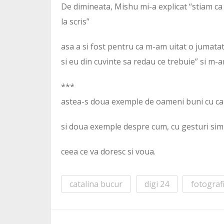
De dimineata, Mishu mi-a explicat “stiam ca o
la scris”
asa a si fost pentru ca m-am uitat o jumatat
si eu din cuvinte sa redau ce trebuie” si m-a
***
astea-s doua exemple de oameni buni cu car
si doua exemple despre cum, cu gesturi simple, 
ceea ce va doresc si voua.
catalina bucur
digi 24
fotografi