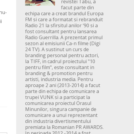
revistei Tabu, a
facut parte din
 nu-
echipa care a creat brandul Europa
FM si care a formatat si rebranduit
i
Radio 21 la sfirsitul anilor ‘90 si a
fost consultant pentru lansarea
Radio Guerrilla. A prezentat primul
sezon al emisiunii Ca-n filme (Digi
24 TV). A sustinut un curs de
branding personal pentru actori,
la TIFF, in cadrul proiectului "10
pentru film", este consultant in
branding & promotion pentru
artisti, industria media. Pentru
aproape 2 ani (2013-2014) a facut
parte din echipa de comunicare a
trupei VUNK si a participat la
comunicarea proiectul Orasul
Minunilor, singura campanie de
comunicare a unui reprezentant
din industria divertismentului
premiata la Romanian PR AWARDS.
In perioada 2012 -2014 a fost