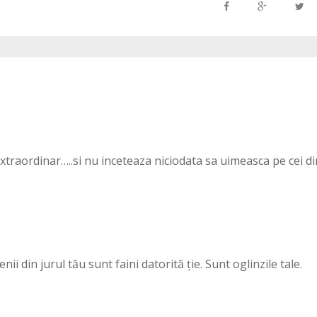
traordinar…..si nu inceteaza niciodata sa uimeasca pe cei di
ii din jurul tău sunt faini datorită ție. Sunt oglinzile tale.