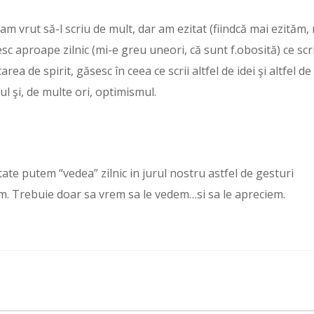
am vrut să-l scriu de mult, dar am ezitat (fiindcă mai ezităm,
tesc aproape zilnic (mi-e greu uneori, că sunt f.obosită) ce scri
ea de spirit, găsesc în ceea ce scrii altfel de idei şi altfel de
ul şi, de multe ori, optimismul.
tate putem “vedea” zilnic in jurul nostru astfel de gesturi
m. Trebuie doar sa vrem sa le vedem…si sa le apreciem.