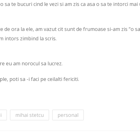
 sa te bucuri cind le vezi si am zis ca asa o sa te intorci mai
e de ora la ele, am vazut cit sunt de frumoase si-am zis “o s
m intors zimbind la scris.
e eu am norocul sa lucrez.
poti sa -i faci pe ceilalti fericiti.
i
mihai stetcu
personal