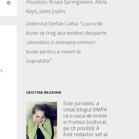
Houston, Bruce Springsteen, Alicia
Keys, Janis Joplin
(interviu) Stefan Caltia: “Lucrurile
bune se trag asa modest deoparte
cateodata si asteapta vremuri
bune pentru a reveni la
suprafata.”
n
CRISTINA BAZAVAN
Este jurnalist, a
creat blogul S!MPA
ca o oaza de liniste
si frumos (cultural,
pe cit posibil). A
fost redactor sef al