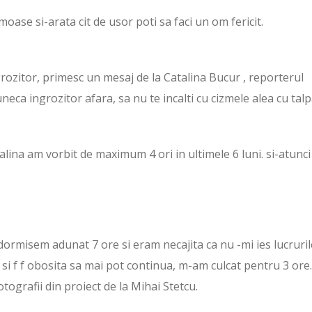
moase si-arata cit de usor poti sa faci un om fericit.
rozitor, primesc un mesaj de la Catalina Bucur , reporterul
luneca ingrozitor afara, sa nu te incalti cu cizmele alea cu tal
alina am vorbit de maximum 4 ori in ultimele 6 luni. si-atunci
dormisem adunat 7 ore si eram necajita ca nu -mi ies lucruril
r si f f obosita sa mai pot continua, m-am culcat pentru 3 ore.
tografii din proiect de la Mihai Stetcu.