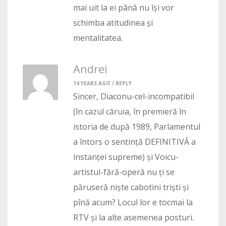
mai uit la ei până nu își vor
schimba atitudinea și
mentalitatea.
Andrei
14 YEARS AGO /
REPLY
Sincer, Diaconu-cel-incompatibil
(în cazul căruia, în premieră în
istoria de după 1989, Parlamentul
a întors o sentință DEFINITIVĂ a
instanței supreme) și Voicu-
artistul-fără-operă nu ți se
păruseră niște cabotini triști și
pînă acum? Locul lor e tocmai la
RTV și la alte asemenea posturi.