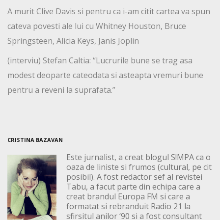
A murit Clive Davis si pentru ca i-am citit cartea va spun
cateva povesti ale lui cu Whitney Houston, Bruce
Springsteen, Alicia Keys, Janis Joplin
(interviu) Stefan Caltia: “Lucrurile bune se trag asa
modest deoparte cateodata si asteapta vremuri bune
pentru a reveni la suprafata.”
CRISTINA BAZAVAN
Este jurnalist, a creat blogul S!MPA ca o
oaza de liniste si frumos (cultural, pe cit
posibil). A fost redactor sef al revistei
Tabu, a facut parte din echipa care a
creat brandul Europa FM si care a
formatat si rebranduit Radio 21 la
sfirsitul anilor ‘90 si a fost consultant