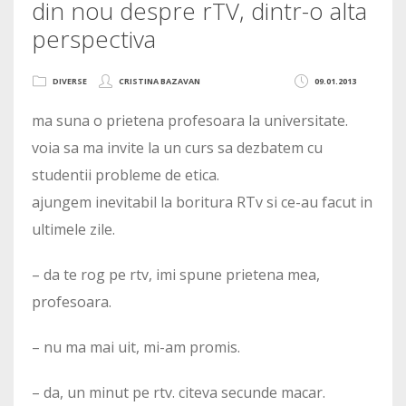
din nou despre rTV, dintr-o alta
perspectiva
DIVERSE
CRISTINA BAZAVAN
09.01.2013
ma suna o prietena profesoara la universitate.
voia sa ma invite la un curs sa dezbatem cu
studentii probleme de etica.
ajungem inevitabil la boritura RTv si ce-au facut in
ultimele zile.
– da te rog pe rtv, imi spune prietena mea,
profesoara.
– nu ma mai uit, mi-am promis.
– da, un minut pe rtv. citeva secunde macar.