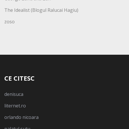
The Idealist (Blogul Ralucai Hagiu)
zoso
CE CITESC
denisuca
liternet.ro
orlando nicoara
palatul sutu