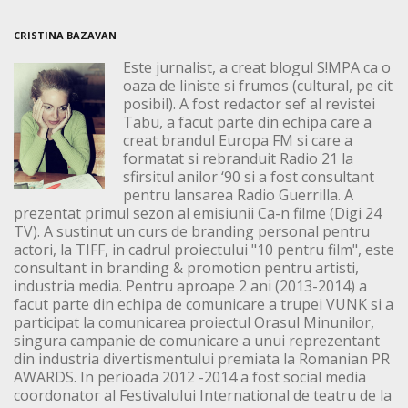
CRISTINA BAZAVAN
Este jurnalist, a creat blogul S!MPA ca o
oaza de liniste si frumos (cultural, pe cit
posibil). A fost redactor sef al revistei
Tabu, a facut parte din echipa care a
creat brandul Europa FM si care a
formatat si rebranduit Radio 21 la
sfirsitul anilor ‘90 si a fost consultant
pentru lansarea Radio Guerrilla. A
prezentat primul sezon al emisiunii Ca-n filme (Digi 24
TV). A sustinut un curs de branding personal pentru
actori, la TIFF, in cadrul proiectului "10 pentru film", este
consultant in branding & promotion pentru artisti,
industria media. Pentru aproape 2 ani (2013-2014) a
facut parte din echipa de comunicare a trupei VUNK si a
participat la comunicarea proiectul Orasul Minunilor,
singura campanie de comunicare a unui reprezentant
din industria divertismentului premiata la Romanian PR
AWARDS. In perioada 2012 -2014 a fost social media
coordonator al Festivalului International de teatru de la