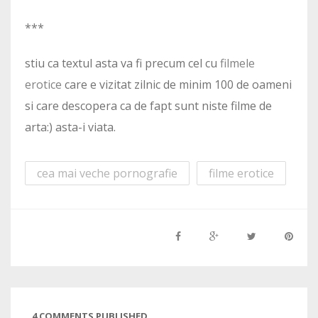
***
stiu ca textul asta va fi precum cel cu
filmele
erotice
care e vizitat zilnic de minim 100 de oameni
si care descopera ca de fapt sunt niste filme de
arta:) asta-i viata.
cea mai veche pornografie
filme erotice
4 COMMENTS PUBLISHED