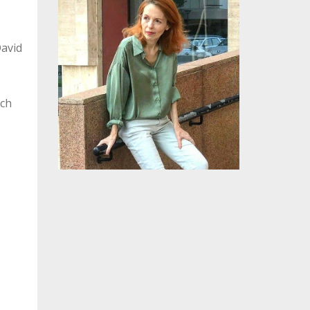
David
nch