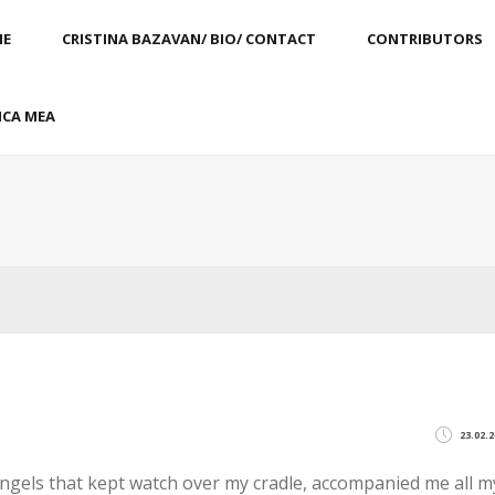
E
CRISTINA BAZAVAN/ BIO/ CONTACT
CONTRIBUTORS
CA MEA
23.02.2
 angels that kept watch over my cradle, accompanied me all m