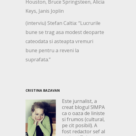
Houston, Bruce Springsteen, Alicia
Keys, Janis Joplin
(interviu) Stefan Caltia: “Lucrurile
bune se trag asa modest deoparte
cateodata si asteapta vremuri
bune pentru a reveni la
suprafata.”
CRISTINA BAZAVAN
Este jurnalist, a
creat blogul S!MPA
ca o oaza de liniste
si frumos (cultural,
pe cit posibil). A
fost redactor sef al