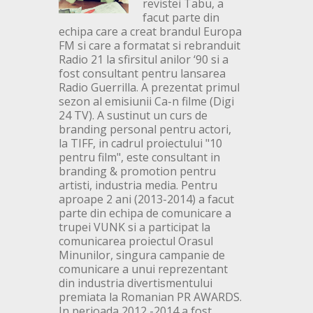
revistei Tabu, a
facut parte din
echipa care a creat brandul Europa
FM si care a formatat si rebranduit
Radio 21 la sfirsitul anilor ‘90 si a
fost consultant pentru lansarea
Radio Guerrilla. A prezentat primul
sezon al emisiunii Ca-n filme (Digi
24 TV). A sustinut un curs de
branding personal pentru actori,
la TIFF, in cadrul proiectului "10
pentru film", este consultant in
branding & promotion pentru
artisti, industria media. Pentru
aproape 2 ani (2013-2014) a facut
parte din echipa de comunicare a
trupei VUNK si a participat la
comunicarea proiectul Orasul
Minunilor, singura campanie de
comunicare a unui reprezentant
din industria divertismentului
premiata la Romanian PR AWARDS.
In perioada 2012 -2014 a fost