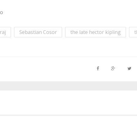
ro
raj
Sebastian Cosor
the late hector kipling
t