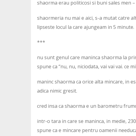
shaorma erau politicosi si buni sales men – t
shaormeria nu mai e aici, s-a mutat catre alt
lipseste locul la care ajungeam in 5 minute.
***
nu sunt genul care maninca shaorma la prinz
spune ca “nu, nu, niciodata, vai vai vai. ce m
maninc shaorma ca orice alta mincare, in ese
adica nimic gresit.
cred insa ca shaorma e un barometru frumos
intr-o tara in care se maninca, in medie, 2
spune ca e mincare pentru oamenii needuca