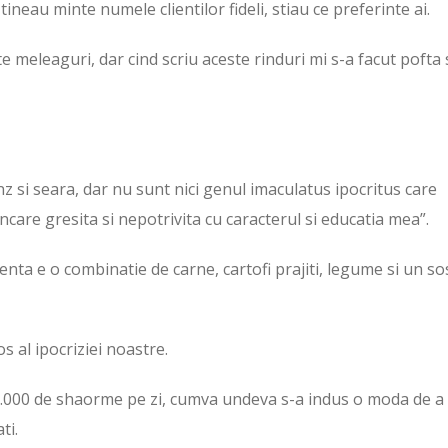
ineau minte numele clientilor fideli, stiau ce preferinte ai.
e meleaguri, dar cind scriu aceste rinduri mi s-a facut pofta 
 si seara, dar nu sunt nici genul imaculatus ipocritus care
incare gresita si nepotrivita cu caracterul si educatia mea”.
nta e o combinatie de carne, cartofi prajiti, legume si un so
 al ipocriziei noastre.
30.000 de shaorme pe zi, cumva undeva s-a indus o moda de a
ti.