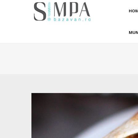
HOM
MUN