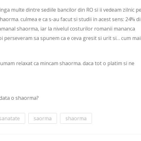
inga multe dintre sediile bancilor din RO si ii vedeam zilnic p
aorma. culmea e ca s-au facut si studii in acest sens: 24% d
manal shaorma, iar la nivelul costurilor romanii mananca
i perseveram sa spunem ca e ceva gresit si urit si… cum mai
sumam relaxat ca mincam shaorma. daca tot o platim si ne
?
ma data o shaorma?
sanatate
saorma
shaorma