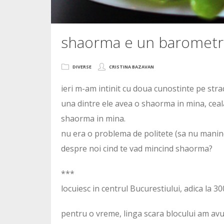
shaorma e un barometru 
DIVERSE
CRISTINA BAZAVAN
ieri m-am intinit cu doua cunostinte pe strad
una dintre ele avea o shaorma in mina, ceal
shaorma in mina.
nu era o problema de politete (sa nu maninc
despre noi cind te vad mincind shaorma?
***
locuiesc in centrul Bucurestiului, adica la 
pentru o vreme, linga scara blocului am avut