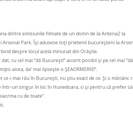
a dintre emisiunile filmate de un domn de la Antena2 la
i Arsenal Park. Îşi adusese toţi prietenii bucureşteni la Arse
orbind despre locul acela minunat din Orăştie.
dat, cu cel mai “dă Bucureşti” accent posibil şi pe cel mai “dă
 mijto aicea, da’ mai lipseşte o ŞEAORMERIE!”.
 ce-i mai rău în Bucureşti, nu ştiu exact de ce. Şi o mănânc r
într-un singur în loc în Hunedoara, ci şi pentru că prefer să
eaorma cu de toate”.
c.