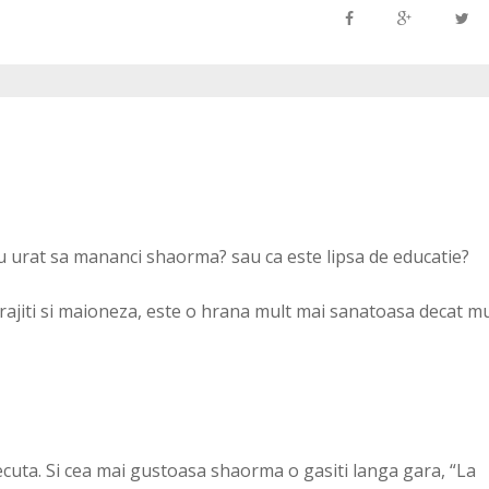
au urat sa mananci shaorma? sau ca este lipsa de educatie?
i prajiti si maioneza, este o hrana mult mai sanatoasa decat m
uta. Si cea mai gustoasa shaorma o gasiti langa gara, “La