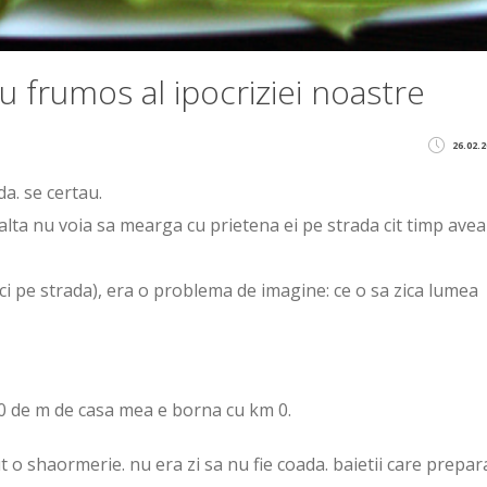
frumos al ipocriziei noastre
26.02.2
a. se certau.
alta nu voia sa mearga cu prietena ei pe strada cit timp avea
i pe strada), era o problema de imagine: ce o sa zica lumea
300 de m de casa mea e borna cu km 0.
 o shaormerie. nu era zi sa nu fie coada. baietii care prepa