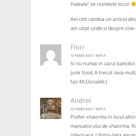
Haleala” se numeste locul.
Am citit candva un articol d
am uitat unde si despre cine 
Flori
13 YEARS AGO /
REPLY
Si nu numai in cazul bancilor.
junk food. A trecut ceva mul
fan McDonalds:)
Andrei
13 YEARS AGO /
REPLY
Prefer shaorma in locul altor
mancatorului de shaorma, fii
inferioara. Ultima data am m