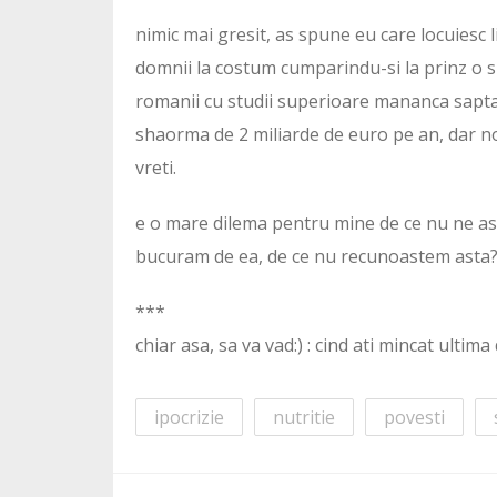
nimic mai gresit, as spune eu care locuiesc l
domnii la costum cumparindu-si la prinz o sh
romanii cu studii superioare mananca sapta
shaorma de 2 miliarde de euro pe an, dar no
vreti.
e o mare dilema pentru mine de ce nu ne a
bucuram de ea, de ce nu recunoastem asta
***
chiar asa, sa va vad:) : cind ati mincat ulti
ipocrizie
nutritie
povesti