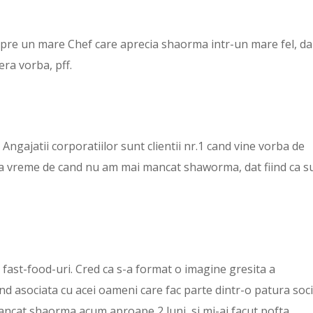
espre un mare Chef care aprecia shaorma intr-un mare fel, da
era vorba, pff.
 Angajatii corporatiilor sunt clientii nr.1 cand vine vorba de
ta vreme de cand nu am mai mancat shaworma, dat fiind ca s
 fast-food-uri. Cred ca s-a format o imagine gresita a
nd asociata cu acei oameni care fac parte dintr-o patura soci
ancat shaorma acum aproape 2 luni, si mi-ai facut pofta.