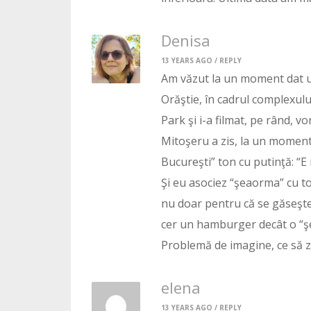
Denisa
13 YEARS AGO /
REPLY
Am văzut la un moment dat un
Orăştie, în cadrul complexulu
Park şi i-a filmat, pe rând, v
Mitoşeru a zis, la un moment 
Bucureşti” ton cu putinţă: “E
Şi eu asociez “şeaorma” cu tot
nu doar pentru că se găseşte 
cer un hamburger decât o “ş
Problemă de imagine, ce să zi
elena
13 YEARS AGO /
REPLY