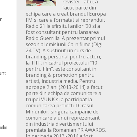
revistei Tabu, a
facut parte din
echipa care a creat brandul Europa
r
FM si care a formatat si rebranduit
Radio 21 la sfirsitul anilor ‘90 si a
fost consultant pentru lansarea
Radio Guerrilla. A prezentat primul
sezon al emisiunii Ca-n filme (Digi
24 TV). A sustinut un curs de
branding personal pentru actori,
la TIFF, in cadrul proiectului "10
pentru film", este consultant in
unt
branding & promotion pentru
artisti, industria media. Pentru
aproape 2 ani (2013-2014) a facut
parte din echipa de comunicare a
trupei VUNK si a participat la
comunicarea proiectul Orasul
Minunilor, singura campanie de
comunicare a unui reprezentant
din industria divertismentului
ala
premiata la Romanian PR AWARDS.
In perioada 2012 -2014 a fost