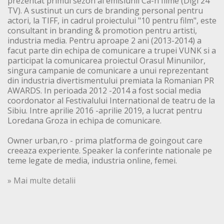
prezentat primul sezon al emisiunii Ca-n filme (Digi 24
TV). A sustinut un curs de branding personal pentru
actori, la TIFF, in cadrul proiectului "10 pentru film", este
consultant in branding & promotion pentru artisti,
industria media. Pentru aproape 2 ani (2013-2014) a
facut parte din echipa de comunicare a trupei VUNK si a
participat la comunicarea proiectul Orasul Minunilor,
singura campanie de comunicare a unui reprezentant
din industria divertismentului premiata la Romanian PR
AWARDS. In perioada 2012 -2014 a fost social media
coordonator al Festivalului International de teatru de la
Sibiu. Intre aprilie 2016 -aprilie 2019, a lucrat pentru
Loredana Groza in echipa de comunicare.
Owner urban,ro - prima platforma de goingout care
creeaza experiente. Speaker la conferinte nationale pe
teme legate de media, industria online, femei.
» Mai multe detalii