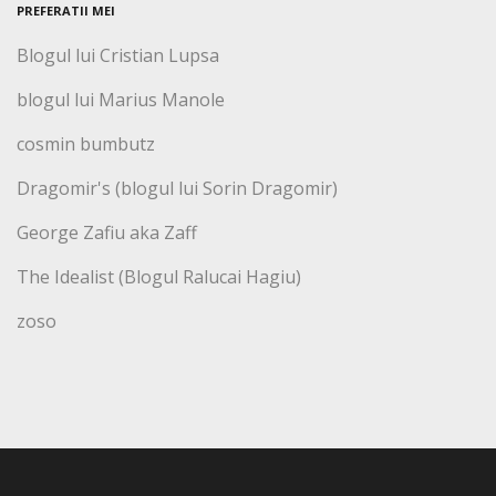
PREFERATII MEI
Blogul lui Cristian Lupsa
blogul lui Marius Manole
cosmin bumbutz
Dragomir's (blogul lui Sorin Dragomir)
George Zafiu aka Zaff
The Idealist (Blogul Ralucai Hagiu)
zoso