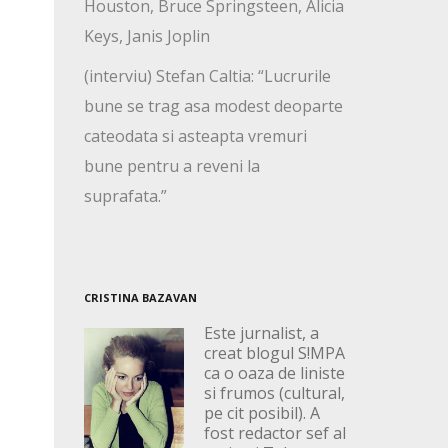
Houston, Bruce Springsteen, Alicia
Keys, Janis Joplin
(interviu) Stefan Caltia: “Lucrurile
bune se trag asa modest deoparte
cateodata si asteapta vremuri
bune pentru a reveni la
suprafata.”
CRISTINA BAZAVAN
Este jurnalist, a
creat blogul S!MPA
ca o oaza de liniste
si frumos (cultural,
pe cit posibil). A
fost redactor sef al