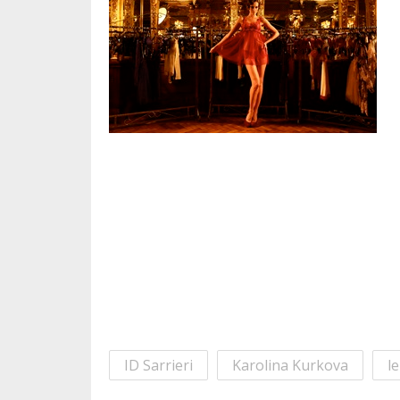
ID Sarrieri
Karolina Kurkova
le