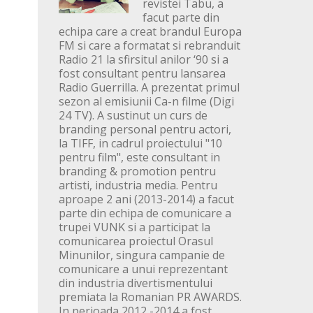
revistei Tabu, a
facut parte din
echipa care a creat brandul Europa
FM si care a formatat si rebranduit
Radio 21 la sfirsitul anilor ‘90 si a
fost consultant pentru lansarea
Radio Guerrilla. A prezentat primul
sezon al emisiunii Ca-n filme (Digi
24 TV). A sustinut un curs de
branding personal pentru actori,
la TIFF, in cadrul proiectului "10
pentru film", este consultant in
branding & promotion pentru
artisti, industria media. Pentru
aproape 2 ani (2013-2014) a facut
parte din echipa de comunicare a
trupei VUNK si a participat la
comunicarea proiectul Orasul
Minunilor, singura campanie de
comunicare a unui reprezentant
din industria divertismentului
premiata la Romanian PR AWARDS.
In perioada 2012 -2014 a fost