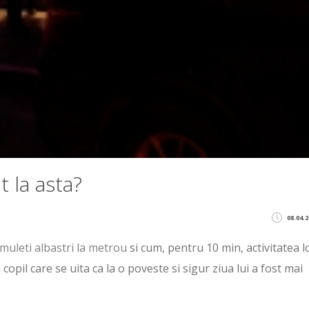
t la asta?
08.04.2
muleti albastri la metrou
si cum, pentru 10 min, activitatea l
n copil care se uita ca la o poveste si sigur ziua lui a fost mai