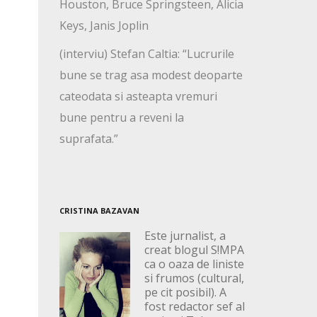
Houston, Bruce Springsteen, Alicia
Keys, Janis Joplin
(interviu) Stefan Caltia: “Lucrurile
bune se trag asa modest deoparte
cateodata si asteapta vremuri
bune pentru a reveni la
suprafata.”
CRISTINA BAZAVAN
Este jurnalist, a
creat blogul S!MPA
ca o oaza de liniste
si frumos (cultural,
pe cit posibil). A
fost redactor sef al