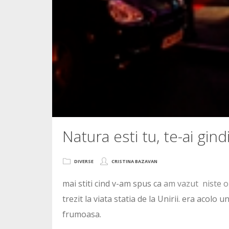
Natura esti tu, te-ai gindi
DIVERSE
CRISTINA BAZAVAN
mai stiti cind v-am spus ca
am vazut niste o
trezit la viata statia de la Unirii. era acolo u
frumoasa.