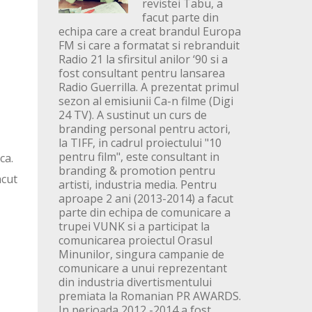
revistei Tabu, a
facut parte din
echipa care a creat brandul Europa
FM si care a formatat si rebranduit
Radio 21 la sfirsitul anilor ‘90 si a
fost consultant pentru lansarea
Radio Guerrilla. A prezentat primul
sezon al emisiunii Ca-n filme (Digi
24 TV). A sustinut un curs de
branding personal pentru actori,
la TIFF, in cadrul proiectului "10
pentru film", este consultant in
ca.
branding & promotion pentru
acut
artisti, industria media. Pentru
aproape 2 ani (2013-2014) a facut
parte din echipa de comunicare a
trupei VUNK si a participat la
comunicarea proiectul Orasul
Minunilor, singura campanie de
comunicare a unui reprezentant
din industria divertismentului
premiata la Romanian PR AWARDS.
In perioada 2012 -2014 a fost