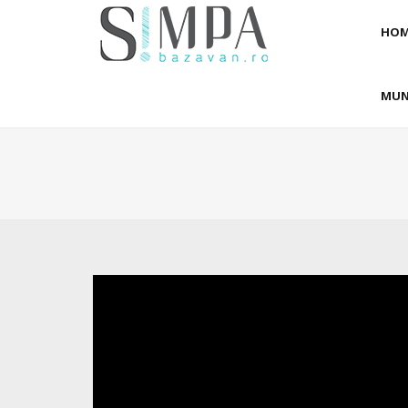
HOM
MUN