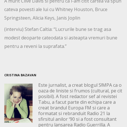
A murit Clive Davis si pentru ca i-am citit cartea va spun
cateva povesti ale lui cu Whitney Houston, Bruce
Springsteen, Alicia Keys, Janis Joplin
(interviu) Stefan Caltia: “Lucrurile bune se trag asa
modest deoparte cateodata si asteapta vremuri bune
pentru a reveni la suprafata.”
CRISTINA BAZAVAN
Este jurnalist, a creat blogul S!MPA ca o
oaza de liniste si frumos (cultural, pe cit
posibil). A fost redactor sef al revistei
Tabu, a facut parte din echipa care a
creat brandul Europa FM si care a
formatat si rebranduit Radio 21 la
sfirsitul anilor ‘90 si a fost consultant
pentru lansarea Radio Guerrilla. A