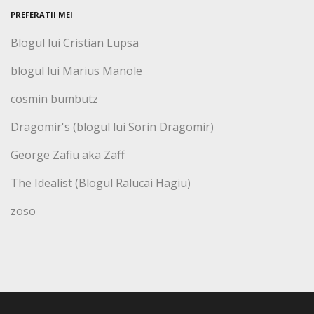
PREFERATII MEI
Blogul lui Cristian Lupsa
blogul lui Marius Manole
cosmin bumbutz
Dragomir's (blogul lui Sorin Dragomir)
George Zafiu aka Zaff
The Idealist (Blogul Ralucai Hagiu)
zoso