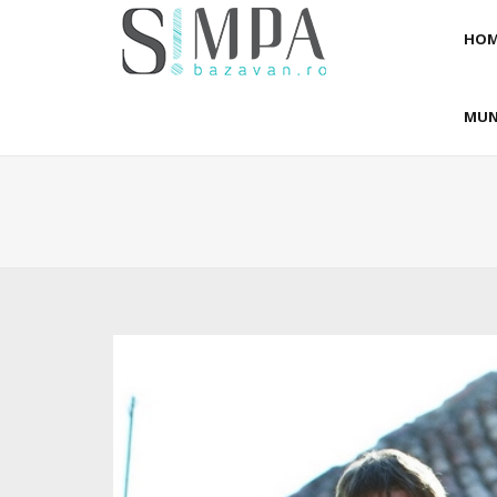
HOM
MUN