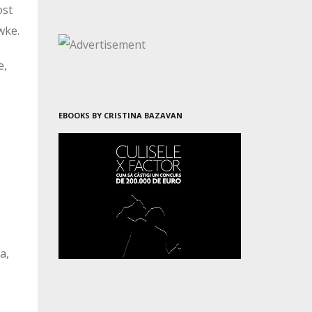
ost
wke.
e,
EBOOKS BY CRISTINA BAZAVAN
a,