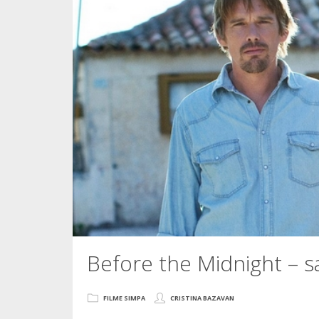
Before the Midnight – s
FILME SIMPA
CRISTINA BAZAVAN