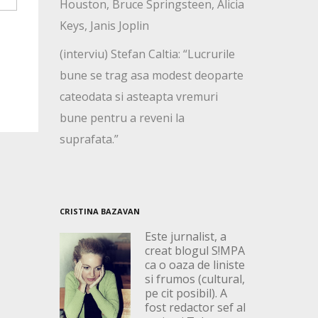
Houston, Bruce Springsteen, Alicia
Keys, Janis Joplin
(interviu) Stefan Caltia: “Lucrurile
bune se trag asa modest deoparte
cateodata si asteapta vremuri
bune pentru a reveni la
suprafata.”
CRISTINA BAZAVAN
Este jurnalist, a
creat blogul S!MPA
ca o oaza de liniste
si frumos (cultural,
pe cit posibil). A
fost redactor sef al