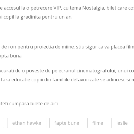
e accesul la o petrecere VIP, cu tema Nostalgia, bilet care co
i copil la gradinita pentru un an.
de ron pentru proiectia de miine. stiu sigur ca va placea fil
fapta buna.
 bucurati de o poveste de pe ecranul cinematografului, unui cop
ara educatie copiii din familiile defavorizate se adincesc si 
puteti cumpara
bilete de aici
.
ethan hawke
fapte bune
filme
leslie