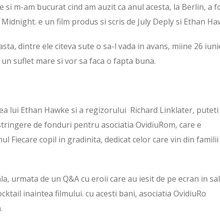
e si m-am bucurat cind am auzit ca anul acesta, la Berlin, a f
Midnight. e un film produs si scris de July Deply si Ethan Ha
sta, dintre ele citeva sute o sa-l vada in avans, miine 26 iuni
un suflet mare si vor sa faca o fapta buna.
ea lui Ethan Hawke si a regizorului Richard Linklater, puteti
 stringere de fonduri pentru asociatia OvidiuRom, care e
Fiecare copil in gradinita, dedicat celor care vin din familii
a, urmata de un Q&A cu eroii care au iesit de pe ecran in sal
cktail inaintea filmului. cu acesti bani, asociatia OvidiuRo
.