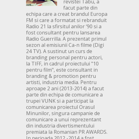
revistei Tabu, a
facut parte din
echipa care a creat brandul Europa
FM si care a formatat si rebranduit
Radio 21 la sfirsitul anilor ‘90 si a
fost consultant pentru lansarea
Radio Guerrilla. A prezentat primul
sezon al emisiunii Ca-n filme (Digi
24 TV). A sustinut un curs de
branding personal pentru actori,
la TIFF, in cadrul proiectului "10
pentru film", este consultant in
branding & promotion pentru
artisti, industria media. Pentru
aproape 2 ani (2013-2014) a facut
parte din echipa de comunicare a
trupei VUNK si a participat la
comunicarea proiectul Orasul
Minunilor, singura campanie de
comunicare a unui reprezentant
din industria divertismentului
premiata la Romanian PR AWARDS.
In perioada 2012 -2014 a fost