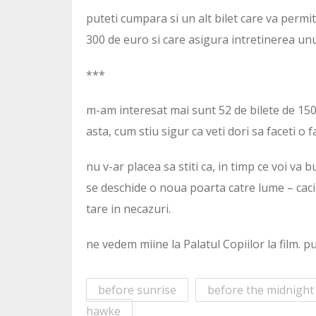
puteti cumpara si un alt bilet care va permit
300 de euro si care asigura intretinerea unu
***
m-am interesat mai sunt 52 de bilete de 150 
asta, cum stiu sigur ca veti dori sa faceti o 
nu v-ar placea sa stiti ca, in timp ce voi va
se deschide o noua poarta catre lume – caci f
tare in necazuri.
ne vedem miine la Palatul Copiilor la film. 
before sunrise
before the midnight
hawke