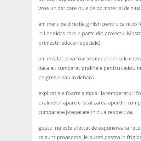
vrea un dar care nu e deloc material de ziua 
am mers pe directia girlish pentru ca nicio f
la Leonidas care e parte din proiectul Mast
primesti reduceri speciale).
am invatat ceva foarte simpatic in cele cit
daca ati cumparat pralinele pentru cadou nu 
pe gresie sau in debara.
explicatia e foarte simpla : la temperaturi f
pralinelor apare cristalizarea apei din compo
cumparate/preparate in ziua respectiva.
gustul nu este afectat de expunerea la rece,
ca sunt proaspete, le puteti pastra in frigide