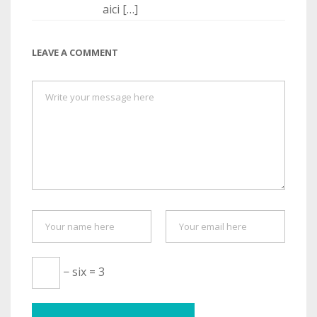
aici […]
LEAVE A COMMENT
− six = 3