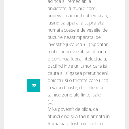
adinca si iremediabila
anxietate, furtunile care,
undeva in adinc il cutremurau,
lasind sa apara la suprafata
numai accesele de veselie, de
bucurie neastimparata, de
investitie jucausa. (…) Spontan,
mobil, neprevazut, se afla intr-
o continua febra intelectuala,
oscilind intre un umor care isi
cauta si isi gasea pretutindeni
obiectul si o tristete care urca
in valuri bruste, din cele mai
tainice zone ale fiintei sale.
(…)
Mi-a povestit de pilda, ca
atunci cind si-a facut armata in
Romania a fost trimis intr-o