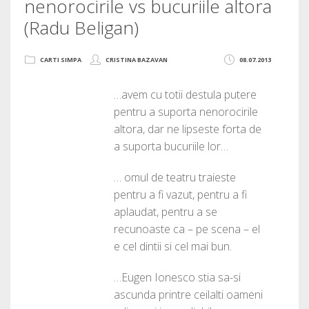
nenorocirile vs bucuriile altora
(Radu Beligan)
CARTI SIMPA
CRISTINA BAZAVAN
08.07.2013
…avem cu totii destula putere
pentru a suporta nenorocirile
altora, dar ne lipseste forta de
a suporta bucuriile lor…
… omul de teatru traieste
pentru a fi vazut, pentru a fi
aplaudat, pentru a se
recunoaste ca – pe scena – el
e cel dintii si cel mai bun.
…Eugen Ionesco stia sa-si
ascunda printre ceilalti oameni