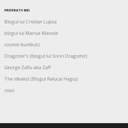
PREFERATII MEI
Blogul lui Cristian Lupsa
blogul lui Marius Manole
cosmin bumbutz
Dragomir's (blogul lui Sorin Dragomir)
George Zafiu aka Zaff
The Idealist (Blogul Ralucai Hagiu)
zoso