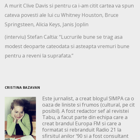
A murit Clive Davis si pentru ca i-am citit cartea va spun
cateva povesti ale lui cu Whitney Houston, Bruce
Springsteen, Alicia Keys, Janis Joplin
(interviu) Stefan Caltia: “Lucrurile bune se trag asa
modest deoparte cateodata si asteapta vremuri bune
pentru a reveni la suprafata.”
CRISTINA BAZAVAN
Este jurnalist, a creat blogul S!MPA ca o
oaza de liniste si frumos (cultural, pe cit
posibil). A fost redactor sef al revistei
Tabu, a facut parte din echipa care a
creat brandul Europa FM si care a
formatat si rebranduit Radio 21 la
sfirsitul anilor ‘90 si a fost consultant