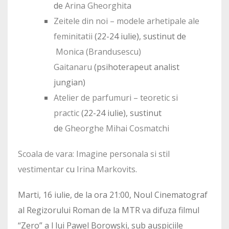
de
Arina Gheorghita
Zeitele din noi – modele arhetipale ale
feminitatii
(22-24 iulie), sustinut de
Monica (Brandusescu)
Gaitanaru
(psihoterapeut analist
jungian)
Atelier de parfumuri – teoretic si
practic
(22-24 iulie), sustinut
de
Gheorghe Mihai Cosmatchi
Scoala de vara: Imagine personala si stil
vestimentar
cu
Irina Markovits
.
Marti, 16 iulie, de la ora 21:00, Noul Cinematograf
al Regizorului Roman de la MTR va difuza filmul
“Zero” a l lui Pawel Borowski, sub auspiciile