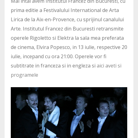
Mai intai avem Institutul Francez din Bucuresti, cu
prima editie a Festivalului International de Arta
Lirica de la Aix-en-Provence, cu sprijinul canalului
Arte. Institutul Francez din Bucuresti retransmite
operele Rigoletto si Elektra la sala mea preferata
de cinema, Elvira Popesco, in 13 iulie, respective 20
iulie, incepand cu ora 21:00. Operele vor fi
subtitrate in franceza si in engleza si
aici aveti si
programele