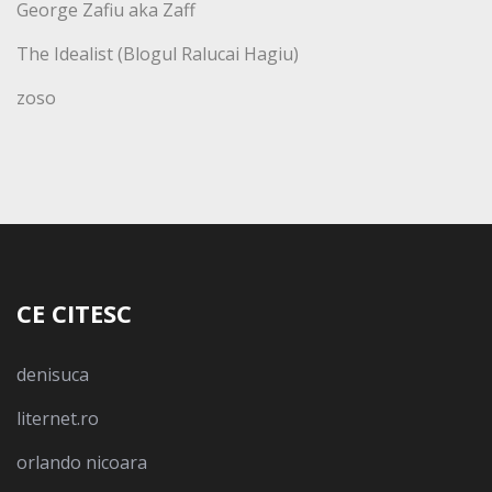
George Zafiu aka Zaff
The Idealist (Blogul Ralucai Hagiu)
zoso
CE CITESC
denisuca
liternet.ro
orlando nicoara