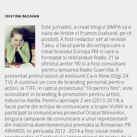
CRISTINA BAZAVAN
Este jurnalist, a creat blogul S!MPA ca o
oaza de liniste si frumos (cultural, pe cit
posibil). A fost redactor sef al revistei
Tabu, a facut parte din echipa care a
creat brandul Europa FM si care a
formatat si rebranduit Radio 21 la
sfirsitul anilor ‘90 si a fost consultant
pentru lansarea Radio Guerrilla. A
prezentat primul sezon al emisiunii Ca-n filme (Digi 24
TV). A sustinut un curs de branding personal pentru
actori, la TIFF, in cadrul proiectului "10 pentru film", este
consultant in branding & promotion pentru artisti,
industria media. Pentru aproape 2 ani (2013-2014) a
facut parte din echipa de comunicare a trupei VUNK si a
participat la comunicarea proiectul Orasul Minunilor,
singura campanie de comunicare a unui reprezentant
din industria divertismentului premiata la Romanian PR
AWARDS. In perioada 2012 -2014 a fost social media
coordonator al Festivalului International de teatru de la