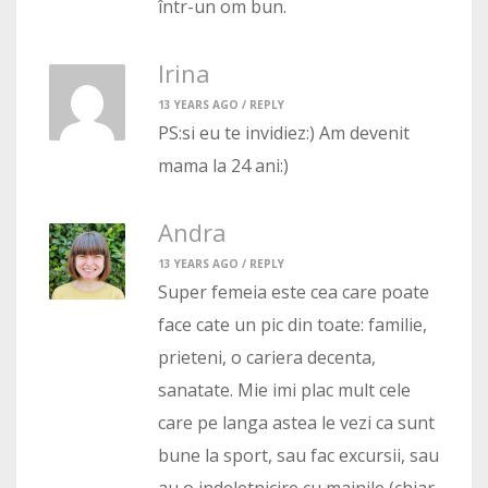
într-un om bun.
Irina
13 YEARS AGO /
REPLY
PS:si eu te invidiez:) Am devenit
mama la 24 ani:)
Andra
13 YEARS AGO /
REPLY
Super femeia este cea care poate
face cate un pic din toate: familie,
prieteni, o cariera decenta,
sanatate. Mie imi plac mult cele
care pe langa astea le vezi ca sunt
bune la sport, sau fac excursii, sau
au o indeletnicire cu mainile (chiar