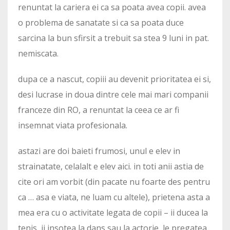
renuntat la cariera ei ca sa poata avea copii. avea
o problema de sanatate si ca sa poata duce
sarcina la bun sfirsit a trebuit sa stea 9 luni in pat.
nemiscata.
dupa ce a nascut, copiii au devenit prioritatea ei si,
desi lucrase in doua dintre cele mai mari companii
franceze din RO, a renuntat la ceea ce ar fi
insemnat viata profesionala.
astazi are doi baieti frumosi, unul e elev in
strainatate, celalalt e elev aici. in toti anii astia de
cite ori am vorbit (din pacate nu foarte des pentru
ca … asa e viata, ne luam cu altele), prietena asta a
mea era cu o activitate legata de copii – ii ducea la
tenis, ii insotea la dans sau la actorie, le pregatea