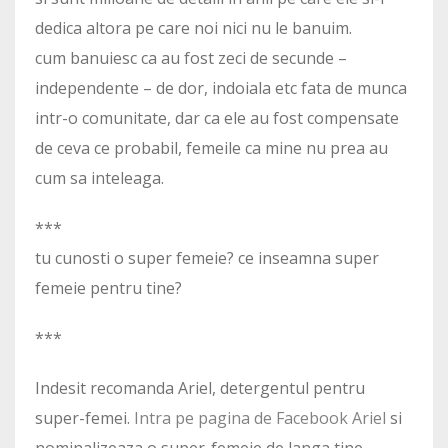
dedica altora pe care noi nici nu le banuim.
cum banuiesc ca au fost zeci de secunde –
independente – de dor, indoiala etc fata de munca
intr-o comunitate, dar ca ele au fost compensate
de ceva ce probabil, femeile ca mine nu prea au
cum sa inteleaga.
***
tu cunosti o super femeie? ce inseamna super
femeie pentru tine?
***
Indesit recomanda Ariel, detergentul pentru
super-femei.
Intra pe pagina de Facebook Ariel
si
nominalizeaza o super-femeie de langa tine.