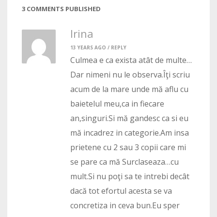
3 COMMENTS PUBLISHED
Irina
13 YEARS AGO /
REPLY
Culmea e ca exista atât de multe…
Dar nimeni nu le observa.Îţi scriu
acum de la mare unde mă aflu cu
baietelul meu,ca in fiecare
an,singuri.Si mă gandesc ca si eu
mă incadrez in categorie.Am insa
prietene cu 2 sau 3 copii care mi
se pare ca mă Surclaseaza…cu
mult.Si nu poţi sa te intrebi decât
dacă tot efortul acesta se va
concretiza in ceva bun.Eu sper