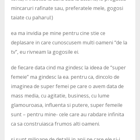
mincaruri rafinate sau, preferatele mele, gogosi
taiate cu paharul:)
ea ma invidia pe mine pentru cine stie ce
deplasare in care cunoscusem multi oameni “de la
tv”, eu rivneam la gogosile ei.
de fiecare data cind ma gindesc la ideea de “super
femeie” ma gindesc la ea. pentru ca, dincolo de
imaginea de super femei pe care o avem data de
mass media, cu agitatie, business, cu lume
glamouroasa, influenta si putere, super femeile
sunt – pentru mine- cele care au rabdare infinita
ca sa construiasca frumos alti oameni.
si sunt milioane de detalii in anii pe care ele si-i