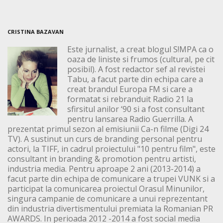
CRISTINA BAZAVAN
Este jurnalist, a creat blogul S!MPA ca o
oaza de liniste si frumos (cultural, pe cit
posibil). A fost redactor sef al revistei
Tabu, a facut parte din echipa care a
creat brandul Europa FM si care a
formatat si rebranduit Radio 21 la
sfirsitul anilor ‘90 si a fost consultant
pentru lansarea Radio Guerrilla. A
prezentat primul sezon al emisiunii Ca-n filme (Digi 24
TV). A sustinut un curs de branding personal pentru
actori, la TIFF, in cadrul proiectului "10 pentru film", este
consultant in branding & promotion pentru artisti,
industria media. Pentru aproape 2 ani (2013-2014) a
facut parte din echipa de comunicare a trupei VUNK si a
participat la comunicarea proiectul Orasul Minunilor,
singura campanie de comunicare a unui reprezentant
din industria divertismentului premiata la Romanian PR
AWARDS. In perioada 2012 -2014 a fost social media