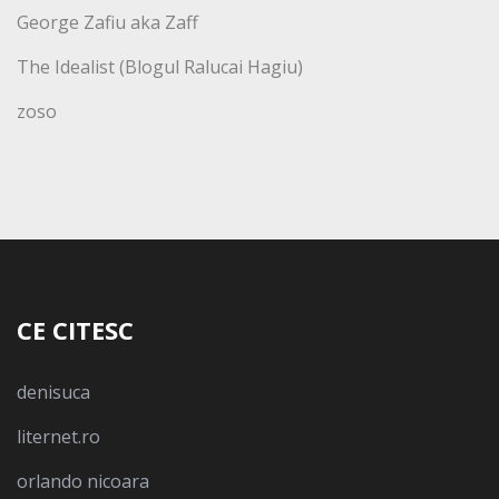
George Zafiu aka Zaff
The Idealist (Blogul Ralucai Hagiu)
zoso
CE CITESC
denisuca
liternet.ro
orlando nicoara