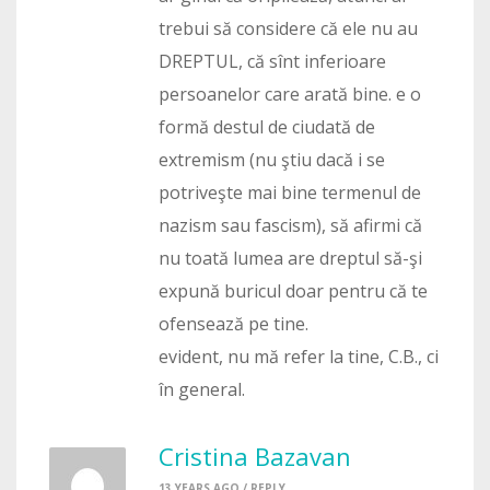
trebui să considere că ele nu au
DREPTUL, că sînt inferioare
persoanelor care arată bine. e o
formă destul de ciudată de
extremism (nu ştiu dacă i se
potriveşte mai bine termenul de
nazism sau fascism), să afirmi că
nu toată lumea are dreptul să-şi
expună buricul doar pentru că te
ofensează pe tine.
evident, nu mă refer la tine, C.B., ci
în general.
Cristina Bazavan
13 YEARS AGO /
REPLY