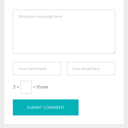
3 ×
= three