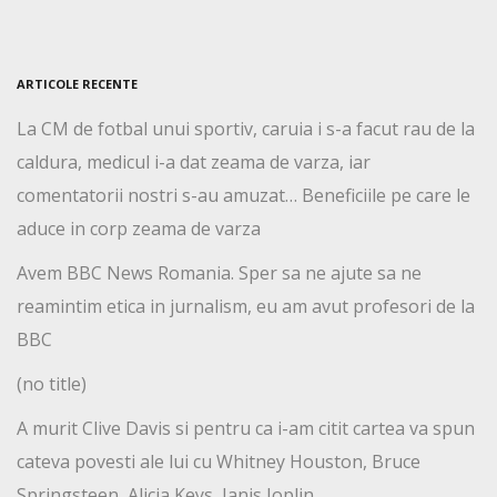
ARTICOLE RECENTE
La CM de fotbal unui sportiv, caruia i s-a facut rau de la
caldura, medicul i-a dat zeama de varza, iar
comentatorii nostri s-au amuzat… Beneficiile pe care le
aduce in corp zeama de varza
Avem BBC News Romania. Sper sa ne ajute sa ne
reamintim etica in jurnalism, eu am avut profesori de la
BBC
(no title)
A murit Clive Davis si pentru ca i-am citit cartea va spun
cateva povesti ale lui cu Whitney Houston, Bruce
Springsteen, Alicia Keys, Janis Joplin