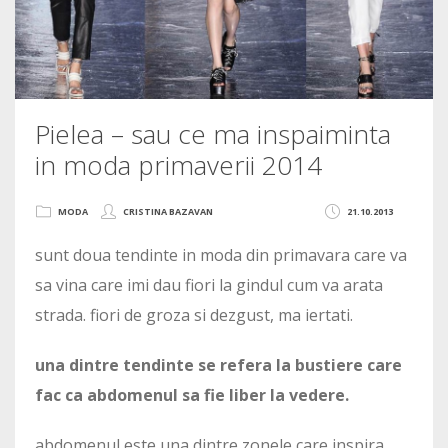
Pielea – sau ce ma inspaiminta
in moda primaverii 2014
MODA
CRISTINA BAZAVAN
21.10.2013
sunt doua tendinte in moda din primavara care va
sa vina care imi dau fiori la gindul cum va arata
strada. fiori de groza si dezgust, ma iertati.
una dintre tendinte se refera la bustiere care
fac ca abdomenul sa fie liber la vedere.
abdomenul este una dintre zonele care inspira