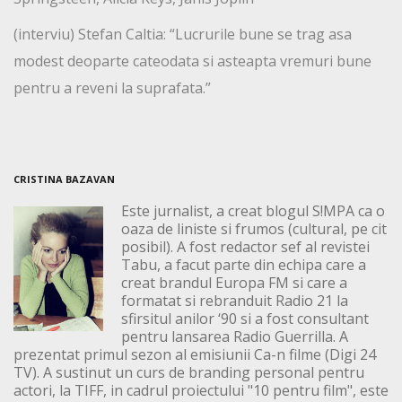
(interviu) Stefan Caltia: “Lucrurile bune se trag asa
modest deoparte cateodata si asteapta vremuri bune
pentru a reveni la suprafata.”
CRISTINA BAZAVAN
Este jurnalist, a creat blogul S!MPA ca o
oaza de liniste si frumos (cultural, pe cit
posibil). A fost redactor sef al revistei
Tabu, a facut parte din echipa care a
creat brandul Europa FM si care a
formatat si rebranduit Radio 21 la
sfirsitul anilor ‘90 si a fost consultant
pentru lansarea Radio Guerrilla. A
prezentat primul sezon al emisiunii Ca-n filme (Digi 24
TV). A sustinut un curs de branding personal pentru
actori, la TIFF, in cadrul proiectului "10 pentru film", este