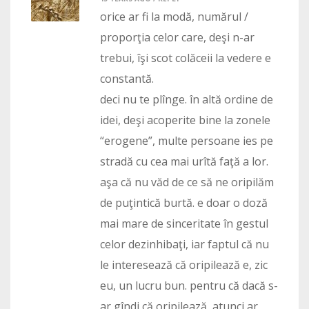
orice ar fi la modă, numărul /
proporţia celor care, deşi n-ar
trebui, îşi scot colăceii la vedere e
constantă.
deci nu te plînge. în altă ordine de
idei, deşi acoperite bine la zonele
“erogene”, multe persoane ies pe
stradă cu cea mai urîtă faţă a lor.
aşa că nu văd de ce să ne oripilăm
de puţintică burtă. e doar o doză
mai mare de sinceritate în gestul
celor dezinhibaţi, iar faptul că nu
le interesează că oripilează e, zic
eu, un lucru bun. pentru că dacă s-
ar gîndi că oripilează, atunci ar