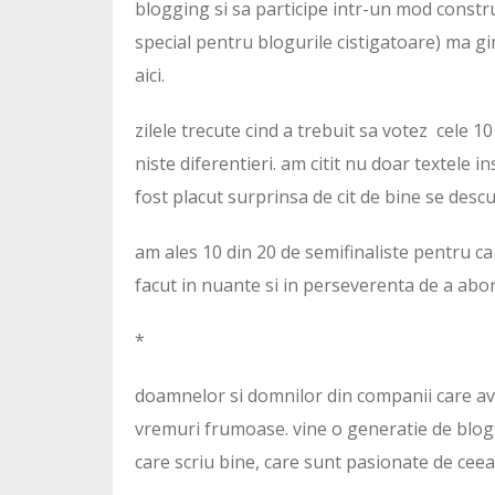
blogging si sa participe intr-un mod construct
special pentru blogurile cistigatoare) ma g
aici.
zilele trecute cind a trebuit sa votez cele 1
niste diferentieri. am citit nu doar textele i
fost placut surprinsa de cit de bine se descu
am ales 10 din 20 de semifinaliste pentru ca 
facut in nuante si in perseverenta de a abo
*
doamnelor si domnilor din companii care ave
vremuri frumoase. vine o generatie de blogge
care scriu bine, care sunt pasionate de ceea 