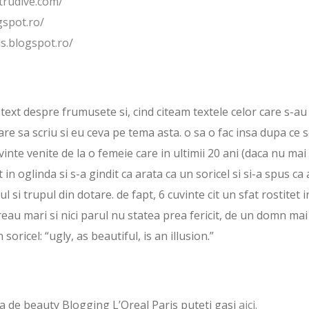
trudive.com/
gspot.ro/
ls.blogspot.ro/
text despre frumusete si, cind citeam textele celor care s-au
tare sa scriu si eu ceva pe tema asta. o sa o fac insa dupa ce 
vinte venite de la o femeie care in ultimii 20 ani (daca nu mai
 in oglinda si s-a gindit ca arata ca un soricel si si-a spus ca a
l si trupul din dotare. de fapt, 6 cuvinte cit un sfat rostitet i
eau mari si nici parul nu statea prea fericit, de un domn mai
oricel: “ugly, as beautiful, is an illusion.”
oala de beauty Blogging L’Oreal Paris puteti gasi
aici.