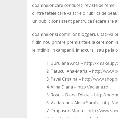
doamnelor care conduceti reviste de femei, u
dintre fetele care va scrie o rubrica de beaut
un public consistent pentru ca fiecare are a
doamnelor si domnilor bloggeri, uitati-va bin
fi din nou printre premiantele la ceremoniile 
le intilniti in campanii, in excursii sau pe la 
Buruiana Anca –
http://xmakeupy
Tatucu Ana-Maria –
http://www.
Pavel Cristina –
http://www.shoppi
Alina Diana –
http://adiana.ro
Rosu – Diana Felicia –
http://boon
Vladareanu Aleka Sarah –
http://
Dragason Maria –
http://www.spe