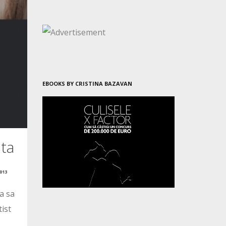
EBOOKS BY CRISTINA BAZAVAN
nta
013
ca sa
ist