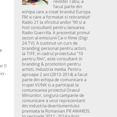
revistei Tabu, a
facut parte din
echipa care a creat brandul Europa
FM si care a formatat si rebranduit
Radio 21 la sfirsitul anilor ‘90 si a
fost consultant pentru lansarea
Radio Guerrilla. A prezentat primul
sezon al emisiunii Ca-n filme (Digi
24 TV). A sustinut un curs de
branding personal pentru actori,
se
la TIFF, in cadrul proiectului "10
pentru film", este consultant in
branding & promotion pentru
r fi
artisti, industria media. Pentru
ntr-
aproape 2 ani (2013-2014) a facut
parte din echipa de comunicare a
trupei VUNK si a participat la
comunicarea proiectul Orasul
Minunilor, singura campanie de
comunicare a unui reprezentant
din industria divertismentului
premiata la Romanian PR AWARDS.
In perioada 2012 -2014 a fost