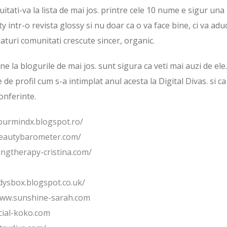
itati-va la lista de mai jos. printre cele 10 nume e sigur una
y intr-o revista glossy si nu doar ca o va face bine, ci va aduc
laturi comunitati crescute sincer, organic.
e la blogurile de mai jos. sunt sigura ca veti mai auzi de ele
de profil cum s-a intimplat anul acesta la Digital Divas. si ca
conferinte.
ourmindx.blogspot.ro/
beautybarometer.com/
ngtherapy-cristina.com/
dysbox.blogspot.co.uk/
www.sunshine-sarah.com
cial-koko.com