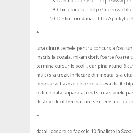
Dumba Gabriela –
http://www.pen
Chicu Ionela –
http://federova.blo
Dediu Loredana –
http://pinkyhee
*
una dintre temele pentru concurs a fost un 
inscris la scoala, mi-am dorit foarte foarte 
termina cursurile scolii, dar pina atunci 6 cu
mult) s-a trezit in fiecare dimineata, s-a uitat
bine sa se bazeze pe orice altceva decit chipu
o dimineata suparata, cind si cearcanele par
destept decit femeia care se crede inca ca un s
*
detalii despre ce fac cele 10 finaliste la Sc