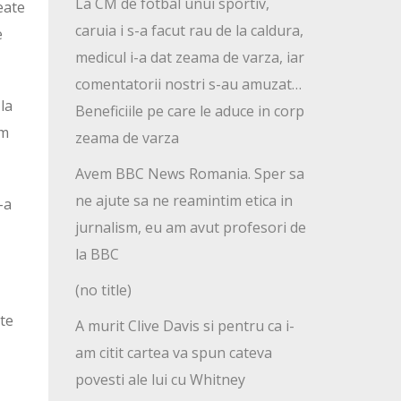
La CM de fotbal unui sportiv,
eate
caruia i s-a facut rau de la caldura,
e
medicul i-a dat zeama de varza, iar
comentatorii nostri s-au amuzat…
la
Beneficiile pe care le aduce in corp
am
zeama de varza
Avem BBC News Romania. Sper sa
ne ajute sa ne reamintim etica in
-a
jurnalism, eu am avut profesori de
la BBC
(no title)
te
A murit Clive Davis si pentru ca i-
am citit cartea va spun cateva
povesti ale lui cu Whitney