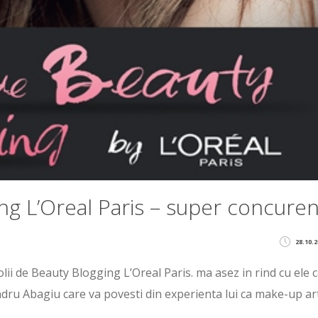
ng L’Oreal Paris – super concure
28.10.2
colii de Beauty Blogging L’Oreal Paris. ma asez in rind cu ele 
dru Abagiu care va povesti din experienta lui ca make-up art