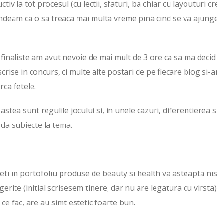
iv la tot procesul (cu lectii, sfaturi, ba chiar cu layouturi cr
indeam ca o sa treaca mai multa vreme pina cind se va ajung
0 finaliste am avut nevoie de mai mult de 3 ore ca sa ma decid 
nscrise in concurs, ci multe alte postari de pe fiecare blog si-
rca fetele.
astea sunt regulile jocului si, in unele cazuri, diferentierea s
rda subiecte la tema.
ti in portofoliu produse de beauty si health va asteapta nis
rite (initial scrisesem tinere, dar nu are legatura cu virsta)
ce fac, are au simt estetic foarte bun.