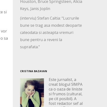
Houston, Bruce Springsteen, Alicia
Keys, Janis Joplin
e si
(interviu) Stefan Caltia: “Lucrurile
bune se trag asa modest deoparte
. vor
cateodata si asteapta vremuri
 o sa
bune pentru a reveni la
suprafata.”
CRISTINA BAZAVAN
Este jurnalist, a
creat blogul S!MPA
ca o oaza de liniste
si frumos (cultural,
pe cit posibil). A
fost redactor sef al