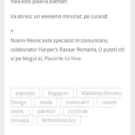
mea este palaria Batman.
Va doresc un weekend minunat, pe curand!
*
Noemi Revnic este specialist in comunicare,
colaborator Harper’s Bazaar Romania. O puteti citi
si pe blogul ei,
Placerile lui Noe
.
expozitii
Kogayon
Madalina Mocanu
Design
moda
molecule f
noemi
revnic
pavilion
rochii de
mireasa
Wilhelmina Arz