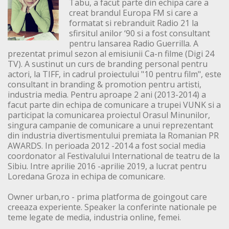
Tabu, a facut parte din echipa care a
creat brandul Europa FM si care a
formatat si rebranduit Radio 21 la
sfirsitul anilor ‘90 si a fost consultant
pentru lansarea Radio Guerrilla. A
prezentat primul sezon al emisiunii Ca-n filme (Digi 24
TV). A sustinut un curs de branding personal pentru
actori, la TIFF, in cadrul proiectului "10 pentru film", este
consultant in branding & promotion pentru artisti,
industria media. Pentru aproape 2 ani (2013-2014) a
facut parte din echipa de comunicare a trupei VUNK si a
participat la comunicarea proiectul Orasul Minunilor,
singura campanie de comunicare a unui reprezentant
din industria divertismentului premiata la Romanian PR
AWARDS. In perioada 2012 -2014 a fost social media
coordonator al Festivalului International de teatru de la
Sibiu. Intre aprilie 2016 -aprilie 2019, a lucrat pentru
Loredana Groza in echipa de comunicare.
Owner urban,ro - prima platforma de goingout care
creeaza experiente. Speaker la conferinte nationale pe
teme legate de media, industria online, femei.