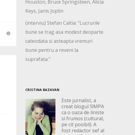
Houston, Bruce Springsteen, Alicia
Keys, Janis Joplin
(interviu) Stefan Caltia: “Lucrurile
bune se trag asa modest deoparte
cateodata si asteapta vremuri
bune pentru a reveni la
suprafata.”
CRISTINA BAZAVAN
Este jurnalist, a
creat blogul S!MPA
ca o oaza de liniste
si frumos (cultural,
pe cit posibil). A
fost redactor sef al