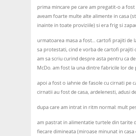
prima mincare pe care am pregatit-o a fost 
aveam foarte multe alte alimente in casa (sti
inainte in toate proviziile) si era frig si za
urmatoarea masa a fost… cartofi prajiti de la
sa protestati, cind e vorba de cartofi prajit
am sa scriu curind despre asta pentru ca de 
McDo. am fost la una dintre fabricile lor de p
apoi a fost o iahnie de fasole cu cirnati pe
cirnatii au fost de casa, ardelenesti, adusi 
dupa care am intrat in ritm normal: mult pes
am pastrat in alimentatie turtele din tarite 
fiecare dimineata (miroase minunat in casa c