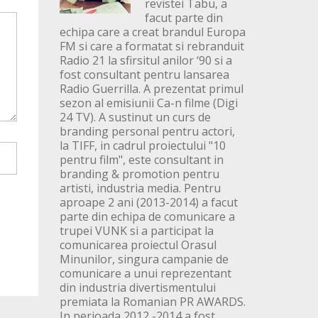
revistei Tabu, a
facut parte din
echipa care a creat brandul Europa
FM si care a formatat si rebranduit
Radio 21 la sfirsitul anilor ‘90 si a
fost consultant pentru lansarea
Radio Guerrilla. A prezentat primul
sezon al emisiunii Ca-n filme (Digi
24 TV). A sustinut un curs de
branding personal pentru actori,
la TIFF, in cadrul proiectului "10
pentru film", este consultant in
branding & promotion pentru
artisti, industria media. Pentru
aproape 2 ani (2013-2014) a facut
parte din echipa de comunicare a
trupei VUNK si a participat la
comunicarea proiectul Orasul
Minunilor, singura campanie de
comunicare a unui reprezentant
din industria divertismentului
premiata la Romanian PR AWARDS.
In perioada 2012 -2014 a fost