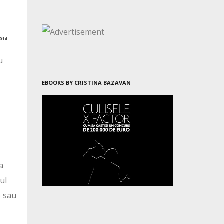
014
u
EBOOKS BY CRISTINA BAZAVAN
a
ul
e sau