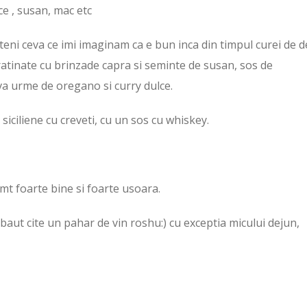
e , susan, mac etc
eteni ceva ce imi imaginam ca e bun inca din timpul curei de d
ratinate cu brinzade capra si seminte de susan, sos de
ceva urme de oregano si curry dulce.
iciliene cu creveti, cu un sos cu whiskey.
t foarte bine si foarte usoara.
aut cite un pahar de vin roshu:) cu exceptia micului dejun,