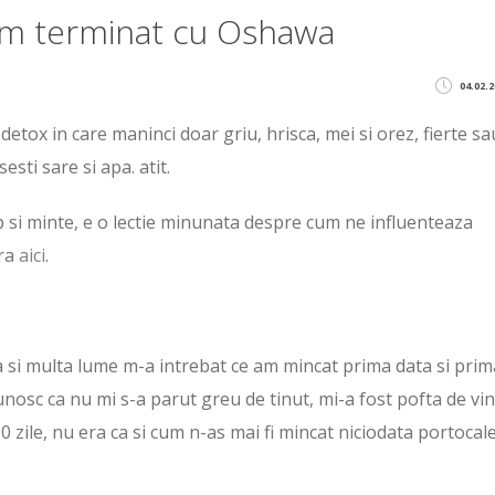
am terminat cu Oshawa
04.02.2
etox in care maninci doar griu, hrisca, mei si orez, fierte sa
esti sare si apa. atit.
orp si minte, e o lectie minunata despre cum ne influenteaza
ra
aici
.
a si multa lume m-a intrebat ce am mincat prima data si prim
nosc ca nu mi s-a parut greu de tinut, mi-a fost pofta de vin
0 zile, nu era ca si cum n-as mai fi mincat niciodata portocal