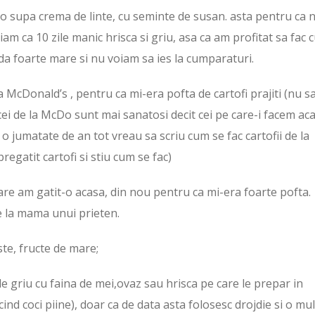
o supa crema de linte, cu seminte de susan. asta pentru ca 
am ca 10 zile manic hrisca si griu, asa ca am profitat sa fac 
pada foarte mare si nu voiam sa ies la cumparaturi.
 McDonald’s , pentru ca mi-era pofta de cartofi prajiti (nu sa
i cei de la McDo sunt mai sanatosi decit cei pe care-i facem ac
o jumatate de an tot vreau sa scriu cum se fac cartofii de la
regatit cartofi si stiu cum se fac)
 care am gatit-o acasa, din nou pentru ca mi-era foarte pofta.
de la mama unui prieten.
te, fructe de mare;
de griu cu faina de mei,ovaz sau hrisca pe care le prepar in
ind coci piine), doar ca de data asta folosesc drojdie si o mu