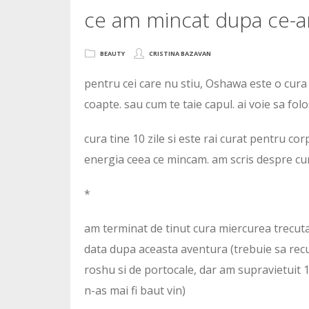
ce am mincat dupa ce-
BEAUTY
CRISTINA BAZAVAN
pentru cei care nu stiu, Oshawa este o cura d
coapte. sau cum te taie capul. ai voie sa folos
cura tine 10 zile si este rai curat pentru c
energia ceea ce mincam. am scris despre cu
*
am terminat de tinut cura miercurea trecut
data dupa aceasta aventura (trebuie sa recu
roshu si de portocale, dar am supravietuit 1
n-as mai fi baut vin)