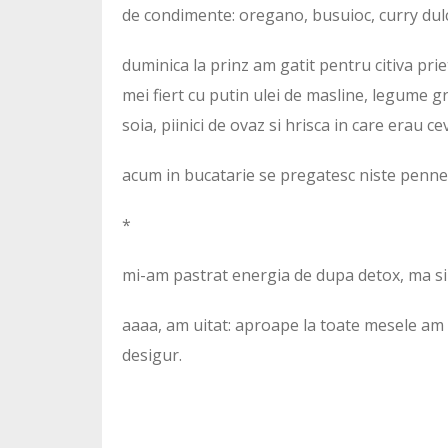
de condimente: oregano, busuioc, curry dulc
duminica la prinz am gatit pentru citiva pri
mei fiert cu putin ulei de masline, legume g
soia, piinici de ovaz si hrisca in care erau 
acum in bucatarie se pregatesc niste penne s
*
mi-am pastrat energia de dupa detox, ma sim
aaaa, am uitat: aproape la toate mesele am b
desigur.