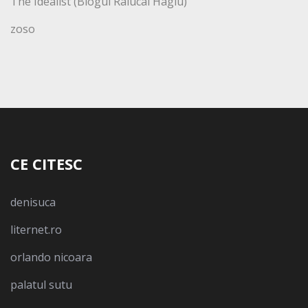
The Idealist (Blogul Ralucai Hagiu)
zoso
CE CITESC
denisuca
liternet.ro
orlando nicoara
palatul sutu