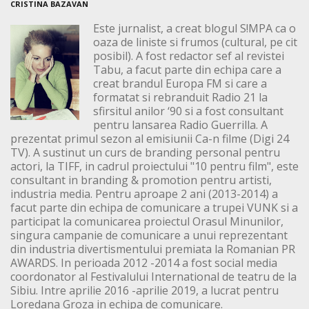
CRISTINA BAZAVAN
Este jurnalist, a creat blogul S!MPA ca o
oaza de liniste si frumos (cultural, pe cit
posibil). A fost redactor sef al revistei
Tabu, a facut parte din echipa care a
creat brandul Europa FM si care a
formatat si rebranduit Radio 21 la
sfirsitul anilor ‘90 si a fost consultant
pentru lansarea Radio Guerrilla. A
prezentat primul sezon al emisiunii Ca-n filme (Digi 24
TV). A sustinut un curs de branding personal pentru
actori, la TIFF, in cadrul proiectului "10 pentru film", este
consultant in branding & promotion pentru artisti,
industria media. Pentru aproape 2 ani (2013-2014) a
facut parte din echipa de comunicare a trupei VUNK si a
participat la comunicarea proiectul Orasul Minunilor,
singura campanie de comunicare a unui reprezentant
din industria divertismentului premiata la Romanian PR
AWARDS. In perioada 2012 -2014 a fost social media
coordonator al Festivalului International de teatru de la
Sibiu. Intre aprilie 2016 -aprilie 2019, a lucrat pentru
Loredana Groza in echipa de comunicare.