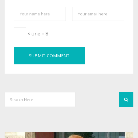
× one = 8