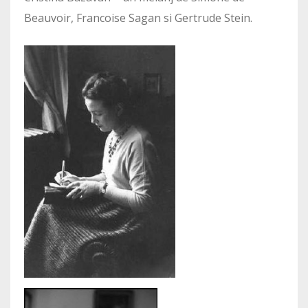
Beauvoir, Francoise Sagan si Gertrude Stein.