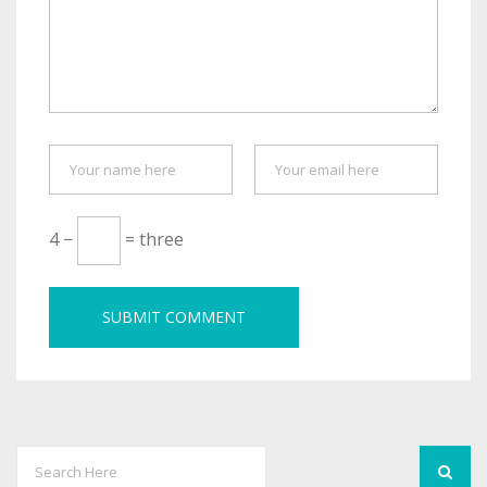
4 −
= three