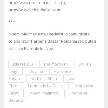
http://www.eroiiromanieichic.ro
,
http://www.behindballet.com
***
Noemi Meilman este specialist in comunicare,
colaborator Harper’s Bazzar Romania si o puteti
citi si pe
Placerile lui Noe
ada teslaru
ana morodan
Dorian
Leigh
Dovima
Francoise
Sagan
Gertrude Stein
Julia
Child
Loulou de La Falaise
Marchesa
Casati
noemi meilman
Simone de
Beauvoir