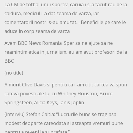
La CM de fotbal unui sportiv, caruia i s-a facut rau de la
caldura, medicul i-a dat zeama de varza, iar
comentatorii nostri s-au amuzat… Beneficiile pe care le
aduce in corp zeama de varza
Avem BBC News Romania. Sper sa ne ajute sa ne
reamintim etica in jurnalism, eu am avut profesori de la
BBC
(no title)
A murit Clive Davis si pentru ca i-am citit cartea va spun
cateva povesti ale lui cu Whitney Houston, Bruce
Springsteen, Alicia Keys, Janis Joplin
(interviu) Stefan Caltia: “Lucrurile bune se trag asa
modest deoparte cateodata si asteapta vremuri bune
pentru a reveni la suprafata.”