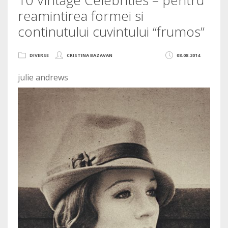
10 Vintage Celebrities – pentru
reamintirea formei si
continutului cuvintului “frumos”
DIVERSE
CRISTINA BAZAVAN
08.08.2014
julie andrews