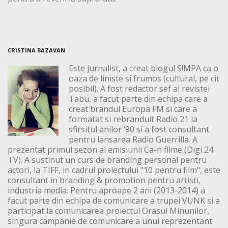
CRISTINA BAZAVAN
Este jurnalist, a creat blogul S!MPA ca o
oaza de liniste si frumos (cultural, pe cit
posibil). A fost redactor sef al revistei
Tabu, a facut parte din echipa care a
creat brandul Europa FM si care a
formatat si rebranduit Radio 21 la
sfirsitul anilor ‘90 si a fost consultant
pentru lansarea Radio Guerrilla. A
prezentat primul sezon al emisiunii Ca-n filme (Digi 24
TV). A sustinut un curs de branding personal pentru
actori, la TIFF, in cadrul proiectului "10 pentru film", este
consultant in branding & promotion pentru artisti,
industria media. Pentru aproape 2 ani (2013-2014) a
facut parte din echipa de comunicare a trupei VUNK si a
participat la comunicarea proiectul Orasul Minunilor,
singura campanie de comunicare a unui reprezentant