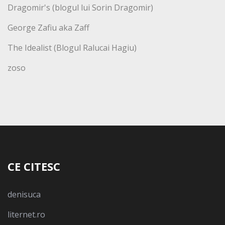
Dragomir's (blogul lui Sorin Dragomir)
George Zafiu aka Zaff
The Idealist (Blogul Ralucai Hagiu)
zoso
CE CITESC
denisuca
liternet.ro