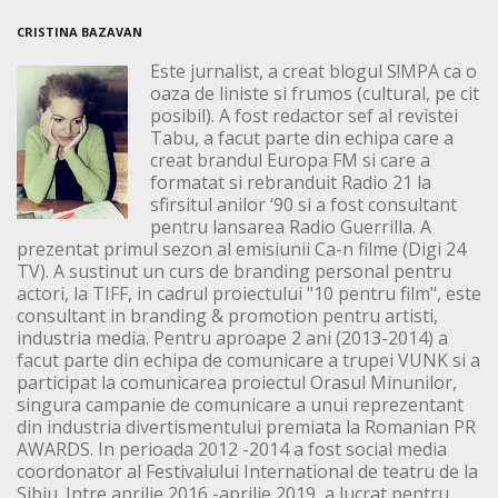
CRISTINA BAZAVAN
Este jurnalist, a creat blogul S!MPA ca o
oaza de liniste si frumos (cultural, pe cit
posibil). A fost redactor sef al revistei
Tabu, a facut parte din echipa care a
creat brandul Europa FM si care a
formatat si rebranduit Radio 21 la
sfirsitul anilor ‘90 si a fost consultant
pentru lansarea Radio Guerrilla. A
prezentat primul sezon al emisiunii Ca-n filme (Digi 24
TV). A sustinut un curs de branding personal pentru
actori, la TIFF, in cadrul proiectului "10 pentru film", este
consultant in branding & promotion pentru artisti,
industria media. Pentru aproape 2 ani (2013-2014) a
facut parte din echipa de comunicare a trupei VUNK si a
participat la comunicarea proiectul Orasul Minunilor,
singura campanie de comunicare a unui reprezentant
din industria divertismentului premiata la Romanian PR
AWARDS. In perioada 2012 -2014 a fost social media
coordonator al Festivalului International de teatru de la
Sibiu. Intre aprilie 2016 -aprilie 2019, a lucrat pentru