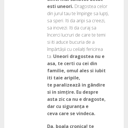
esti uneori.
Dragostea celor
din jurul tau te împinge sa lupți,
sa speri. Iti da aripi sa creezi,
sa inovezi. Iti da curaj sa
încerci lucruri de care te temi
si iti aduce bucuria de a
împărtășii cu ceilalți fericirea
ta.
Uneori dragostea nu e
asa, te certi cu cei din
familie, omul ales si iubit
iti taie aripile,
te paralizează in gândire
si in simțire. Eu despre
asta zic ca nu e dragoste,
dar cu siguranța e
ceva care se vindeca.
Da, boala cronica! te