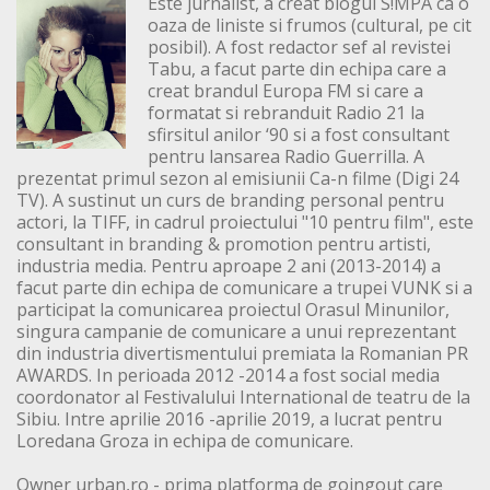
Este jurnalist, a creat blogul S!MPA ca o
oaza de liniste si frumos (cultural, pe cit
posibil). A fost redactor sef al revistei
Tabu, a facut parte din echipa care a
creat brandul Europa FM si care a
formatat si rebranduit Radio 21 la
sfirsitul anilor ‘90 si a fost consultant
pentru lansarea Radio Guerrilla. A
prezentat primul sezon al emisiunii Ca-n filme (Digi 24
TV). A sustinut un curs de branding personal pentru
actori, la TIFF, in cadrul proiectului "10 pentru film", este
consultant in branding & promotion pentru artisti,
industria media. Pentru aproape 2 ani (2013-2014) a
facut parte din echipa de comunicare a trupei VUNK si a
participat la comunicarea proiectul Orasul Minunilor,
singura campanie de comunicare a unui reprezentant
din industria divertismentului premiata la Romanian PR
AWARDS. In perioada 2012 -2014 a fost social media
coordonator al Festivalului International de teatru de la
Sibiu. Intre aprilie 2016 -aprilie 2019, a lucrat pentru
Loredana Groza in echipa de comunicare.
Owner urban,ro - prima platforma de goingout care