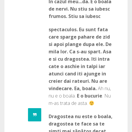
In cazul meu…da. E o boala
de nervi. Nu stiu sa iubesc
frumos. Stiu sa iubesc
spectaculos. Eu sunt fata
care sparge pahare de zid
si apoi plange dupa ele. De
mila lor. Ca s-au spart. Asa
e si cu dragostea. Iti intra
cate o aschie in talpi iar
atunci cand iti ajunge in
creier dai rateuri. Nu are
vindecare. Ea, boala.
Ah nu,
nu e o boala.
E o bucurie
. Nu
m-as trata de asta.
Dragostea nu este o boala,
dragostea te face sa te
simti mai sănătos decat