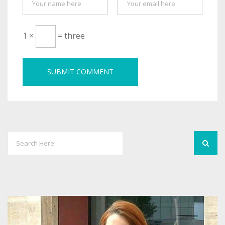
1 ×
= three