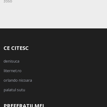
zoso
CE CITESC
denisuca
liternet.ro
orlando nicoara
palatul sutu
PREFERATII MEI