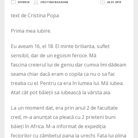
DIVERSE
CRISTINA BAZAVAN
26.01.2015
text de Cristina Popa
Prima mea iubire.
Eu aveam 16, el 18. El minte brilianta, suflet
sensibil, dar de un egoism feroce. Mă
fascina creierul lui de geniu dar cumva îmi dădeam
seama chiar dacă eram o copila ca nu o sa fac
treaba cu el. Pentru ca era în lumea lui. Mă iubea.
Atat cât pot băieții sa iubească la vârsta aia.
La un moment dat, era prin anul 2 de facultate
cred, m-a anunțat ca pleacă cu 2 prieteni buni
băieți în Africa. M-a informat de expediția
feciorilor cu zâmbetul pana la urechi. Fata lui plina