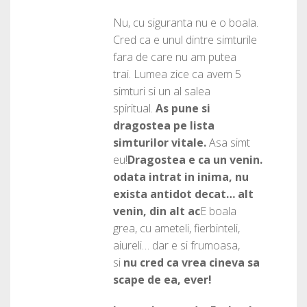
Nu, cu siguranta nu e o boala.
Cred ca e unul dintre simturile
fara de care nu am putea
trai. Lumea zice ca avem 5
simturi si un al salea
spiritual.
As pune si
dragostea pe lista
simturilor vitale.
Asa simt
eu!
Dragostea e ca un venin.
odata intrat in inima, nu
exista antidot decat… alt
venin, din alt ac
E boala
grea, cu ameteli, fierbinteli,
aiureli… dar e si frumoasa,
si
nu cred ca vrea cineva sa
scape de ea, ever!