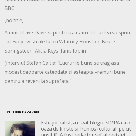
BBC
(no title)
A murit Clive Davis si pentru ca i-am citit cartea va spun
cateva povesti ale lui cu Whitney Houston, Bruce
Springsteen, Alicia Keys, Janis Joplin
(interviu) Stefan Caltia: “Lucrurile bune se trag asa
modest deoparte cateodata si asteapta vremuri bune
pentru a reveni la suprafata.”
CRISTINA BAZAVAN
Este jurnalist, a creat blogul S!MPA ca o
oaza de liniste si frumos (cultural, pe cit
posibil). A fost redactor sef al revistei