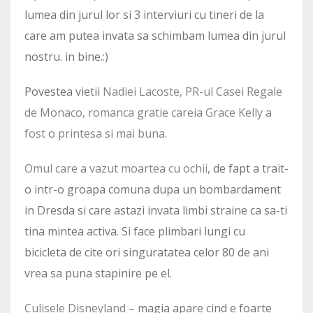
lumea din jurul lor si 3 interviuri cu tineri de la
care am putea invata sa schimbam lumea din jurul
nostru. in bine.:)
Povestea vietii
Nadiei Lacoste, PR-ul Casei Regale
de Monaco, romanca gratie careia Grace Kelly a
fost o printesa si mai buna
.
Omul care a vazut moartea cu ochii
, de fapt a trait-
o intr-o groapa comuna dupa un bombardament
in Dresda si care astazi invata limbi straine ca sa-ti
tina mintea activa. Si face plimbari lungi cu
bicicleta de cite ori singuratatea celor 80 de ani
vrea sa puna stapinire pe el.
Culisele Disneyland
– magia apare cind e foarte