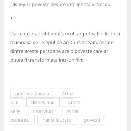
Disney.
O poveste despre inteligenta viitorului
.
*
Daca nu le-ati citit anul trecut, ar putea fi o lectura
frumoasa de inceput de an. Cum ziceam, fiecare
dintre aceste persoane are o poveste care ar
putea fi transformata intr-un film.
andreea badala
Attila
Kim
disneyland
Grace
kelly
interviuri
mihai
pohontu
nadia lacoste
povesti