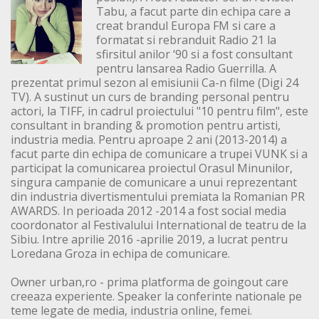
Tabu, a facut parte din echipa care a
creat brandul Europa FM si care a
formatat si rebranduit Radio 21 la
sfirsitul anilor ‘90 si a fost consultant
pentru lansarea Radio Guerrilla. A
prezentat primul sezon al emisiunii Ca-n filme (Digi 24
TV). A sustinut un curs de branding personal pentru
actori, la TIFF, in cadrul proiectului "10 pentru film", este
consultant in branding & promotion pentru artisti,
industria media. Pentru aproape 2 ani (2013-2014) a
facut parte din echipa de comunicare a trupei VUNK si a
participat la comunicarea proiectul Orasul Minunilor,
singura campanie de comunicare a unui reprezentant
din industria divertismentului premiata la Romanian PR
AWARDS. In perioada 2012 -2014 a fost social media
coordonator al Festivalului International de teatru de la
Sibiu. Intre aprilie 2016 -aprilie 2019, a lucrat pentru
Loredana Groza in echipa de comunicare.
Owner urban,ro - prima platforma de goingout care
creeaza experiente. Speaker la conferinte nationale pe
teme legate de media, industria online, femei.