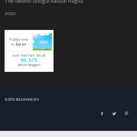
The Idealist (Blogul Ralucai Hagiu)
zoso
©2015 BAZAVAN.RO