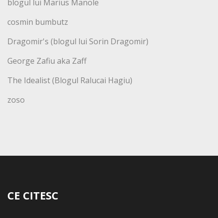
blogul lui Marius Manole
cosmin bumbutz
Dragomir's (blogul lui Sorin Dragomir)
George Zafiu aka Zaff
The Idealist (Blogul Ralucai Hagiu)
zoso
CE CITESC