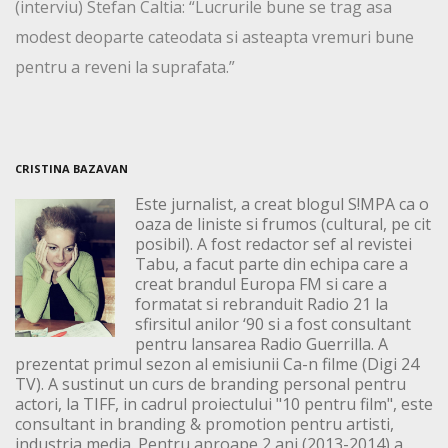
(interviu) Stefan Caltia: “Lucrurile bune se trag asa
modest deoparte cateodata si asteapta vremuri bune
pentru a reveni la suprafata.”
CRISTINA BAZAVAN
Este jurnalist, a creat blogul S!MPA ca o
oaza de liniste si frumos (cultural, pe cit
posibil). A fost redactor sef al revistei
Tabu, a facut parte din echipa care a
creat brandul Europa FM si care a
formatat si rebranduit Radio 21 la
sfirsitul anilor ‘90 si a fost consultant
pentru lansarea Radio Guerrilla. A
prezentat primul sezon al emisiunii Ca-n filme (Digi 24
TV). A sustinut un curs de branding personal pentru
actori, la TIFF, in cadrul proiectului "10 pentru film", este
consultant in branding & promotion pentru artisti,
industria media. Pentru aproape 2 ani (2013-2014) a