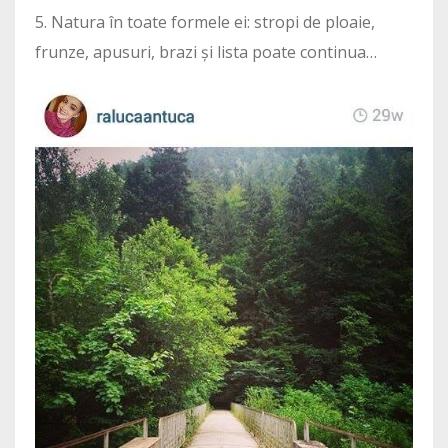
5. Natura în toate formele ei: stropi de ploaie,
frunze, apusuri, brazi și lista poate continua…