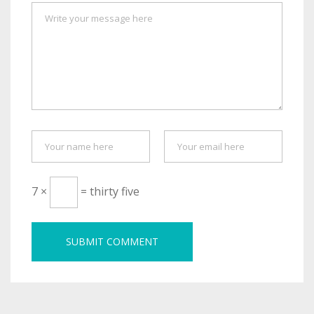
7 ×
= thirty five