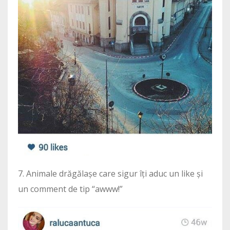
7. Animale drăgălașe care sigur îți aduc un like și
un comment de tip “awww!”