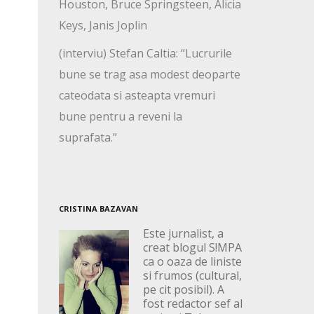
Houston, Bruce Springsteen, Alicia
Keys, Janis Joplin
(interviu) Stefan Caltia: “Lucrurile
bune se trag asa modest deoparte
cateodata si asteapta vremuri
bune pentru a reveni la
suprafata.”
CRISTINA BAZAVAN
Este jurnalist, a
creat blogul S!MPA
ca o oaza de liniste
si frumos (cultural,
pe cit posibil). A
fost redactor sef al