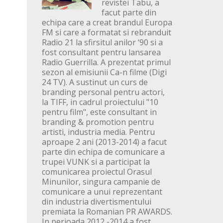
revistei Tabu, a
facut parte din
echipa care a creat brandul Europa
FM si care a formatat si rebranduit
Radio 21 la sfirsitul anilor ‘90 si a
fost consultant pentru lansarea
Radio Guerrilla. A prezentat primul
sezon al emisiunii Ca-n filme (Digi
24 TV). A sustinut un curs de
branding personal pentru actori,
la TIFF, in cadrul proiectului "10
pentru film", este consultant in
branding & promotion pentru
artisti, industria media. Pentru
aproape 2 ani (2013-2014) a facut
parte din echipa de comunicare a
trupei VUNK si a participat la
comunicarea proiectul Orasul
Minunilor, singura campanie de
comunicare a unui reprezentant
din industria divertismentului
premiata la Romanian PR AWARDS.
In perioada 2012 -2014 a fost