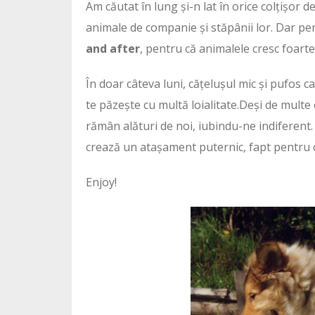
Am căutat în lung și-n lat în orice colțișor d
animale de companie și stăpânii lor. Dar pen
and after
, pentru că animalele cresc foarte
În doar câteva luni, cățelușul mic și pufos c
te păzește cu multă loialitate.Deși de multe
rămân alături de noi, iubindu-ne indiferent. 
crează un atașament puternic, fapt pentru ca
Enjoy!