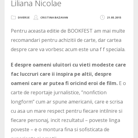
Liliana Nicolae
DIVERSE
CRISTINA BAZAVAN
21.05.2015
Pentru aceasta editie de BOOKFEST am mai multe
recomandari pentru achizitii de carte, dar cartea
despre care va vorbesc acum este una f f speciala.
E despre oameni uluitori cu vieti modeste care
fac luccruri care ii inspira pe altii, despre
oameni care ar putea fi oricind eroi de film.
E o
carte de reportaje jurnalistice, ”nonfiction
longform” cum ar spune americanii, care e scrisa
cu asa un mare respect pentru fiecare intilnire si
fiecare personaj, incit rezultatul – poveste linga
poveste – e o montura fina si sofisticata de