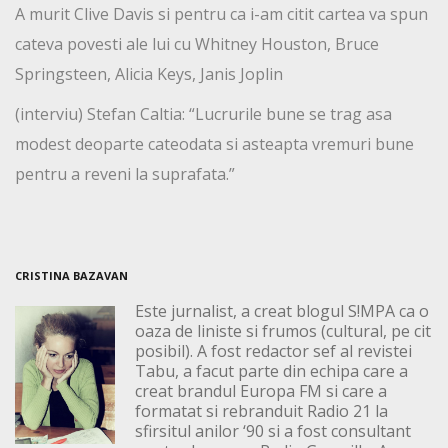
A murit Clive Davis si pentru ca i-am citit cartea va spun
cateva povesti ale lui cu Whitney Houston, Bruce
Springsteen, Alicia Keys, Janis Joplin
(interviu) Stefan Caltia: “Lucrurile bune se trag asa
modest deoparte cateodata si asteapta vremuri bune
pentru a reveni la suprafata.”
CRISTINA BAZAVAN
Este jurnalist, a creat blogul S!MPA ca o
oaza de liniste si frumos (cultural, pe cit
posibil). A fost redactor sef al revistei
Tabu, a facut parte din echipa care a
creat brandul Europa FM si care a
formatat si rebranduit Radio 21 la
sfirsitul anilor ‘90 si a fost consultant