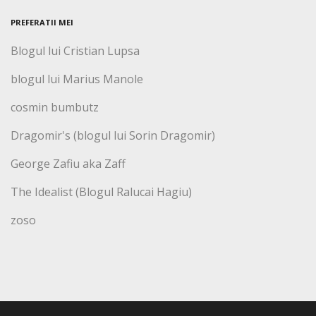
PREFERATII MEI
Blogul lui Cristian Lupsa
blogul lui Marius Manole
cosmin bumbutz
Dragomir's (blogul lui Sorin Dragomir)
George Zafiu aka Zaff
The Idealist (Blogul Ralucai Hagiu)
zoso