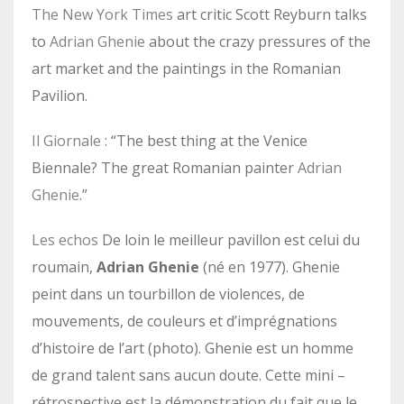
The New York Times
art critic Scott Reyburn talks
to
Adrian Ghenie
about the crazy pressures of the
art market and the paintings in the Romanian
Pavilion.
Il Giornale
: “The best thing at the Venice
Biennale? The great Romanian painter
Adrian
Ghenie
.”
Les echos
De loin le meilleur pavillon est celui du
roumain,
Adrian Ghenie
(né en 1977). Ghenie
peint dans un tourbillon de violences, de
mouvements, de couleurs et d’imprégnations
d’histoire de l’art (photo). Ghenie est un homme
de grand talent sans aucun doute. Cette mini –
rétrospective est la démonstration du fait que le