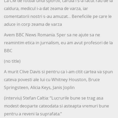
La CM de fotbal unui sportiv, caruia i s-a facut rau de la
caldura, medicul i-a dat zeama de varza, iar
comentatorii nostri s-au amuzat… Beneficiile pe care le
aduce in corp zeama de varza
Avem BBC News Romania. Sper sa ne ajute sa ne
reamintim etica in jurnalism, eu am avut profesori de la
BBC
(no title)
A murit Clive Davis si pentru ca i-am citit cartea va spun
cateva povesti ale lui cu Whitney Houston, Bruce
Springsteen, Alicia Keys, Janis Joplin
(interviu) Stefan Caltia: “Lucrurile bune se trag asa
modest deoparte cateodata si asteapta vremuri bune
pentru a reveni la suprafata.”