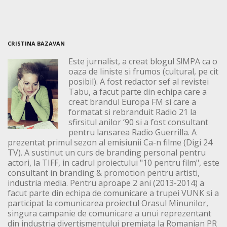
CRISTINA BAZAVAN
Este jurnalist, a creat blogul S!MPA ca o
oaza de liniste si frumos (cultural, pe cit
posibil). A fost redactor sef al revistei
Tabu, a facut parte din echipa care a
creat brandul Europa FM si care a
formatat si rebranduit Radio 21 la
sfirsitul anilor ‘90 si a fost consultant
pentru lansarea Radio Guerrilla. A
prezentat primul sezon al emisiunii Ca-n filme (Digi 24
TV). A sustinut un curs de branding personal pentru
actori, la TIFF, in cadrul proiectului "10 pentru film", este
consultant in branding & promotion pentru artisti,
industria media. Pentru aproape 2 ani (2013-2014) a
facut parte din echipa de comunicare a trupei VUNK si a
participat la comunicarea proiectul Orasul Minunilor,
singura campanie de comunicare a unui reprezentant
din industria divertismentului premiata la Romanian PR