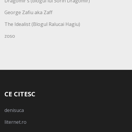
Dragomir's (blogul lui Sorin Dragomir)
George Zafiu aka Zaff
The Idealist (Blogul Ralucai Hagiu)
zoso
CE CITESC
denisuca
liternet.ro