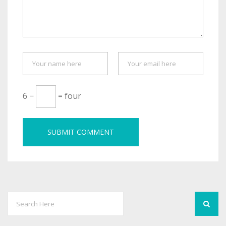
6 −
= four