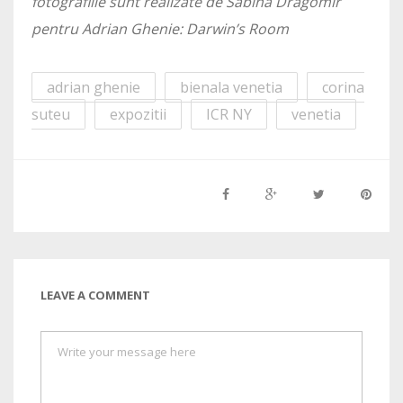
fotografiile sunt realizate de Sabina Dragomir
pentru Adrian Ghenie: Darwin’s Room
adrian ghenie
bienala venetia
corina
suteu
expozitii
ICR NY
venetia
LEAVE A COMMENT