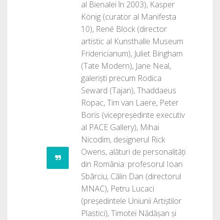
al Bienalei în 2003), Kasper
König (curator al Manifesta
10), René Block (director
artistic al Kunsthalle Museum
Fridericianum), Juliet Bingham
(Tate Modern), Jane Neal,
galeriști precum Rodica
Seward (Tajan), Thaddaeus
Ropac, Tim van Laere, Peter
Boris (vicepreședinte executiv
al PACE Gallery), Mihai
Nicodim, designerul Rick
Owens, alături de personalități
din România: profesorul Ioan
Sbârciu, Călin Dan (directorul
MNAC), Petru Lucaci
(președintele Uniunii Artiștilor
Plastici), Timotei Nădășan și